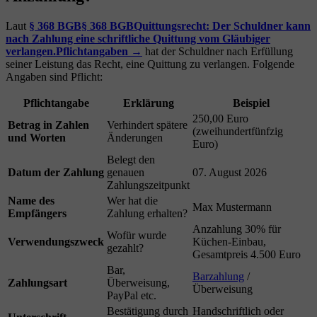
Laut
§ 368 BGB
§ 368 BGB
Quittungsrecht: Der Schuldner kann
nach Zahlung eine schriftliche Quittung vom Gläubiger
verlangen.
Pflichtangaben →
hat der Schuldner nach Erfüllung
seiner Leistung das Recht, eine Quittung zu verlangen. Folgende
Angaben sind Pflicht:
Pflichtangabe
Erklärung
Beispiel
250,00 Euro
Betrag in Zahlen
Verhindert spätere
(zweihundertfünfzig
und Worten
Änderungen
Euro)
Belegt den
Datum der Zahlung
genauen
07. August 2026
Zahlungszeitpunkt
Name des
Wer hat die
Max Mustermann
Empfängers
Zahlung erhalten?
Anzahlung 30% für
Wofür wurde
Verwendungszweck
Küchen-Einbau,
gezahlt?
Gesamtpreis 4.500 Euro
Bar,
Barzahlung
/
Zahlungsart
Überweisung,
Überweisung
PayPal etc.
Bestätigung durch
Handschriftlich oder