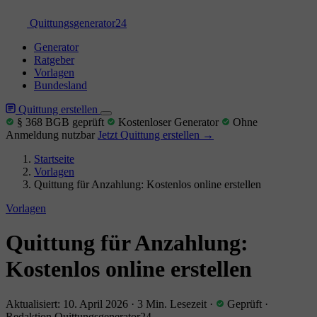
Quittungs
generator
24
Generator
Ratgeber
Vorlagen
Bundesland
Quittung erstellen
§ 368 BGB geprüft
Kostenloser Generator
Ohne
Anmeldung nutzbar
Jetzt Quittung erstellen →
Startseite
Vorlagen
Quittung für Anzahlung: Kostenlos online erstellen
Vorlagen
Quittung für Anzahlung:
Kostenlos online erstellen
Aktualisiert: 10. April 2026
·
3 Min. Lesezeit
·
Geprüft
·
Redaktion Quittungsgenerator24