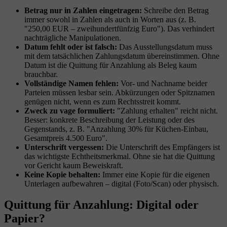
Betrag nur in Zahlen eingetragen:
Schreibe den Betrag
immer sowohl in Zahlen als auch in Worten aus (z. B.
"250,00 EUR – zweihundertfünfzig Euro"). Das verhindert
nachträgliche Manipulationen.
Datum fehlt oder ist falsch:
Das Ausstellungsdatum muss
mit dem tatsächlichen Zahlungsdatum übereinstimmen. Ohne
Datum ist die Quittung für Anzahlung als Beleg kaum
brauchbar.
Vollständige Namen fehlen:
Vor- und Nachname beider
Parteien müssen lesbar sein. Abkürzungen oder Spitznamen
genügen nicht, wenn es zum Rechtsstreit kommt.
Zweck zu vage formuliert:
"Zahlung erhalten" reicht nicht.
Besser: konkrete Beschreibung der Leistung oder des
Gegenstands, z. B. "Anzahlung 30% für Küchen-Einbau,
Gesamtpreis 4.500 Euro".
Unterschrift vergessen:
Die Unterschrift des Empfängers ist
das wichtigste Echtheitsmerkmal. Ohne sie hat die Quittung
vor Gericht kaum Beweiskraft.
Keine Kopie behalten:
Immer eine Kopie für die eigenen
Unterlagen aufbewahren – digital (Foto/Scan) oder physisch.
Quittung für Anzahlung: Digital oder
Papier?