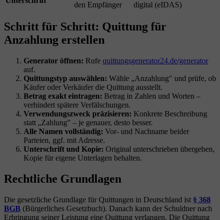
Unterschrift
den Empfänger
digital (eIDAS)
Schritt für Schritt: Quittung für
Anzahlung erstellen
Generator öffnen:
Rufe
quittungsgenerator24.de/generator
auf.
Quittungstyp auswählen:
Wähle „Anzahlung" und prüfe, ob
Käufer oder Verkäufer die Quittung ausstellt.
Betrag exakt eintragen:
Betrag in Zahlen und Worten –
verhindert spätere Verfälschungen.
Verwendungszweck präzisieren:
Konkrete Beschreibung
statt „Zahlung" – je genauer, desto besser.
Alle Namen vollständig:
Vor- und Nachname beider
Parteien, ggf. mit Adresse.
Unterschrift und Kopie:
Original unterschrieben übergeben,
Kopie für eigene Unterlagen behalten.
Rechtliche Grundlagen
Die gesetzliche Grundlage für Quittungen in Deutschland ist
§ 368
BGB
(Bürgerliches Gesetzbuch). Danach kann der Schuldner nach
Erbringung seiner Leistung eine Quittung verlangen. Die Quittung