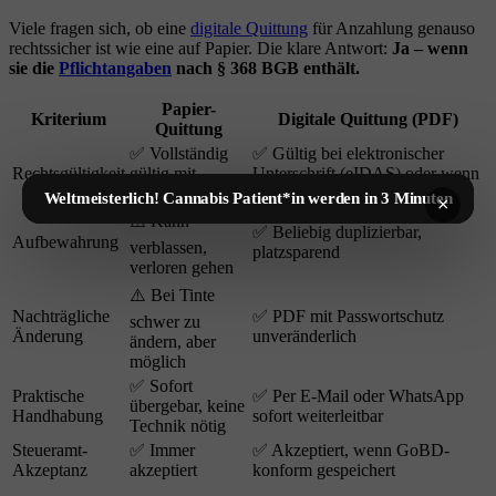
Viele fragen sich, ob eine
digitale Quittung
für Anzahlung genauso
rechtssicher ist wie eine auf Papier. Die klare Antwort:
Ja – wenn
sie die
Pflichtangaben
nach § 368 BGB enthält.
Papier-
Kriterium
Digitale Quittung (PDF)
Quittung
✅ Vollständig
✅ Gültig bei elektronischer
Rechtsgültigkeit
gültig mit
Unterschrift (eIDAS) oder wenn
Unterschrift
beide Parteien zustimmen
Weltmeisterlich! Cannabis Patient*in werden in 3 Minuten
×
⚠️ Kann
✅ Beliebig duplizierbar,
Aufbewahrung
verblassen,
platzsparend
verloren gehen
⚠️ Bei Tinte
Nachträgliche
✅ PDF mit Passwortschutz
schwer zu
Änderung
unveränderlich
ändern, aber
möglich
✅ Sofort
Praktische
✅ Per E-Mail oder WhatsApp
übergebar, keine
Handhabung
sofort weiterleitbar
Technik nötig
Steueramt-
✅ Immer
✅ Akzeptiert, wenn GoBD-
Akzeptanz
akzeptiert
konform gespeichert