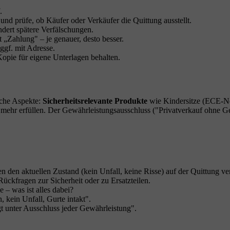
.
d prüfe, ob Käufer oder Verkäufer die Quittung ausstellt.
dert spätere Verfälschungen.
 „Zahlung" – je genauer, desto besser.
ggf. mit Adresse.
opie für eigene Unterlagen behalten.
iche Aspekte:
Sicherheitsrelevante Produkte
wie Kindersitze (ECE-No
mehr erfüllen. Der Gewährleistungsausschluss ("Privatverkauf ohne Gewäh
 den aktuellen Zustand (kein Unfall, keine Risse) auf der Quittung v
ückfragen zur Sicherheit oder zu Ersatzteilen.
 – was ist alles dabei?
 kein Unfall, Gurte intakt".
gt unter Ausschluss jeder Gewährleistung".