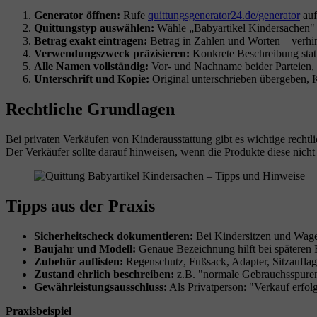
Generator öffnen:
Rufe
quittungsgenerator24.de/generator
auf
Quittungstyp auswählen:
Wähle „Babyartikel Kindersachen" un
Betrag exakt eintragen:
Betrag in Zahlen und Worten – verhin
Verwendungszweck präzisieren:
Konkrete Beschreibung statt
Alle Namen vollständig:
Vor- und Nachname beider Parteien, 
Unterschrift und Kopie:
Original unterschrieben übergeben, K
Rechtliche Grundlagen
Bei privaten Verkäufen von Kinderausstattung gibt es wichtige rechtl
Der Verkäufer sollte darauf hinweisen, wenn die Produkte diese nicht 
Tipps aus der Praxis
Sicherheitscheck dokumentieren:
Bei Kindersitzen und Wagen
Baujahr und Modell:
Genaue Bezeichnung hilft bei späteren R
Zubehör auflisten:
Regenschutz, Fußsack, Adapter, Sitzauflage
Zustand ehrlich beschreiben:
z.B. "normale Gebrauchsspuren,
Gewährleistungsausschluss:
Als Privatperson: "Verkauf erfol
Praxisbeispiel