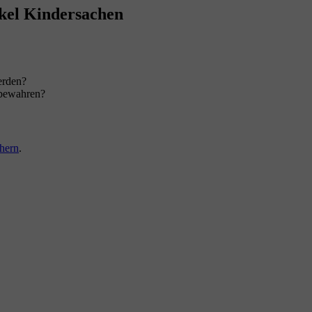
ikel Kindersachen
erden?
fbewahren?
hern
.