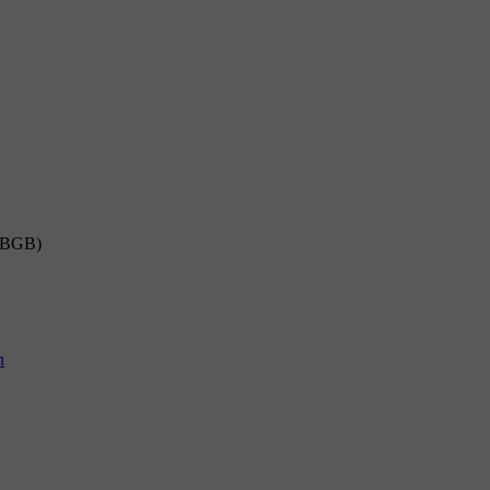
8 BGB)
n