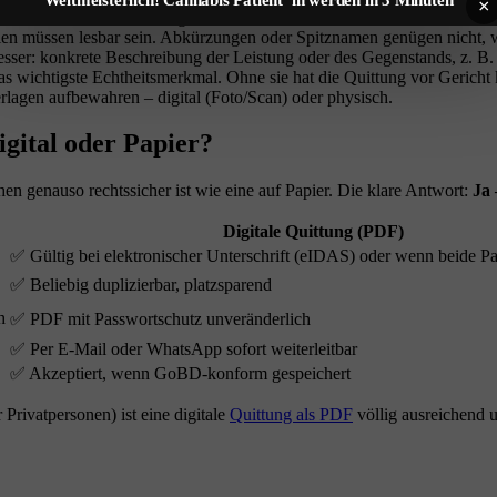
×
em tatsächlichen Zahlungsdatum übereinstimmen. Ohne Datum ist die 
en müssen lesbar sein. Abkürzungen oder Spitznamen genügen nicht, 
Besser: konkrete Beschreibung der Leistung oder des Gegenstands, z. 
as wichtigste Echtheitsmerkmal. Ohne sie hat die Quittung vor Gericht
lagen aufbewahren – digital (Foto/Scan) oder physisch.
gital oder Papier?
en genauso rechtssicher ist wie eine auf Papier. Die klare Antwort:
Ja 
Digitale Quittung (PDF)
✅ Gültig bei elektronischer Unterschrift (eIDAS) oder wenn beide P
✅ Beliebig duplizierbar, platzsparend
h
✅ PDF mit Passwortschutz unveränderlich
✅ Per E-Mail oder WhatsApp sofort weiterleitbar
✅ Akzeptiert, wenn GoBD-konform gespeichert
Privatpersonen) ist eine digitale
Quittung als PDF
völlig ausreichend u