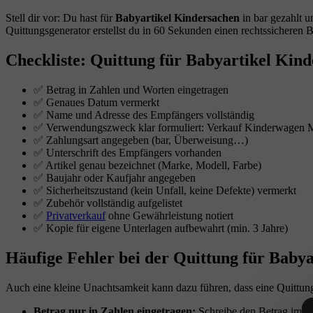
Stell dir vor: Du hast für
Babyartikel Kindersachen
in bar gezahlt u
Quittungsgenerator erstellst du in 60 Sekunden einen rechtssicheren B
Checkliste: Quittung für Babyartikel Kin
✅ Betrag in Zahlen und Worten eingetragen
✅ Genaues Datum vermerkt
✅ Name und Adresse des Empfängers vollständig
✅ Verwendungszweck klar formuliert: Verkauf Kinderwagen M
✅ Zahlungsart angegeben (bar, Überweisung…)
✅ Unterschrift des Empfängers vorhanden
✅ Artikel genau bezeichnet (Marke, Modell, Farbe)
✅ Baujahr oder Kaufjahr angegeben
✅ Sicherheitszustand (kein Unfall, keine Defekte) vermerkt
✅ Zubehör vollständig aufgelistet
✅
Privatverkauf
ohne Gewährleistung notiert
✅ Kopie für eigene Unterlagen aufbewahrt (min. 3 Jahre)
Häufige Fehler bei der Quittung für Baby
Auch eine kleine Unachtsamkeit kann dazu führen, dass eine Quittung f
Betrag nur in Zahlen eingetragen:
Schreibe den Betrag immer