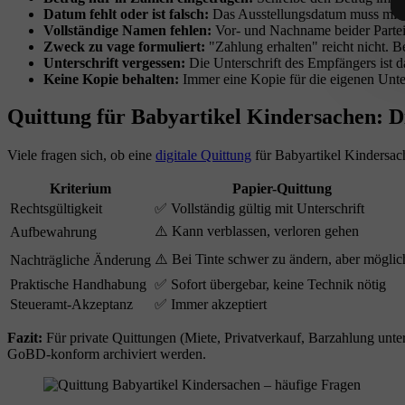
Datum fehlt oder ist falsch:
Das Ausstellungsdatum muss mit d
Vollständige Namen fehlen:
Vor- und Nachname beider Partei
Zweck zu vage formuliert:
"Zahlung erhalten" reicht nicht. 
Unterschrift vergessen:
Die Unterschrift des Empfängers ist d
Keine Kopie behalten:
Immer eine Kopie für die eigenen Unter
Quittung für Babyartikel Kindersachen: Di
Viele fragen sich, ob eine
digitale Quittung
für Babyartikel Kindersach
Kriterium
Papier-Quittung
Rechtsgültigkeit
✅ Vollständig gültig mit Unterschrift
⚠️ Kann verblassen, verloren gehen
Aufbewahrung
⚠️ Bei Tinte schwer zu ändern, aber möglic
Nachträgliche Änderung
Praktische Handhabung
✅ Sofort übergebar, keine Technik nötig
Steueramt-Akzeptanz
✅ Immer akzeptiert
Fazit:
Für private Quittungen (Miete, Privatverkauf, Barzahlung unter 
GoBD-konform archiviert werden.