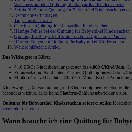
Was muss auf eine Quittung für Babyartikel Kindersachen?
Schritt für Schritt: Quittung für Babyartikel Kindersachen erstel
Rechtliche Grundlagen
Tipps aus der Praxis
Checkliste: Quittung für Babyartikel Kindersachen
Häufige Fehler bei der Quittung für Babyartikel Kindersachen
Quittung für Babyartikel Kindersachen: Digital oder Papier?
Häufige Fragen zur Quittung für Babyartikel Kindersachen
Weitere hilfreiche Artikel
Das Wichtigste in Kürze
§ 10 EStG: Kinderbetreuungskosten bis
4.000 €/Kind/Jahr
(⅔ 
Voraussetzung: Kind unter 14 Jahre, Quittung muss Datum, S
Minijob-Grenze beachten: Ab 520 €/Monat ist eine Anmeldung b
Kinderwagen, Babyausstattung und Kinderequipment werden millione
besonders wichtig, da es keine Plattform-Zahlungsabwicklung gibt.
Quittung für Babyartikel Kindersachen sofort erstellen
Kostenlos
Generator öffnen →
Wann brauche ich eine Quittung für Baby