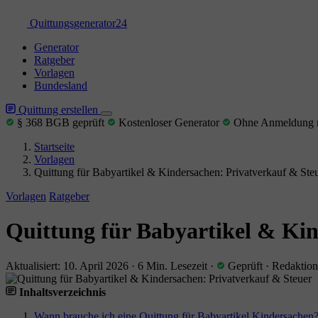
Quittungs
generator
24
Generator
Ratgeber
Vorlagen
Bundesland
Quittung erstellen
§ 368 BGB geprüft
Kostenloser Generator
Ohne Anmeldung n
Startseite
Vorlagen
Quittung für Babyartikel & Kindersachen: Privatverkauf & Ste
Vorlagen
Ratgeber
Quittung für Babyartikel & Kin
Aktualisiert: 10. April 2026
·
6 Min. Lesezeit
·
Geprüft
·
Redaktion
Inhaltsverzeichnis
Wann brauche ich eine Quittung für Babyartikel Kindersachen