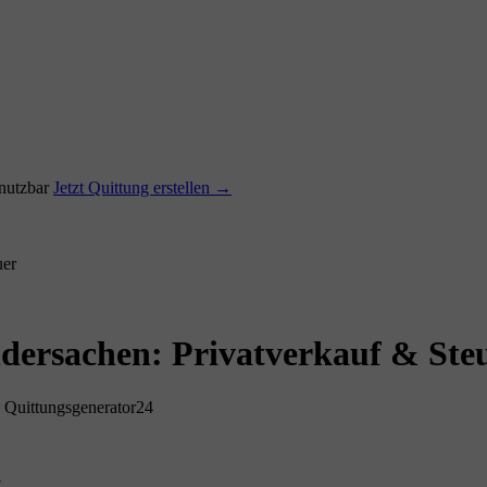
utzbar
Jetzt Quittung erstellen →
uer
dersachen: Privatverkauf & Ste
 Quittungsgenerator24
?