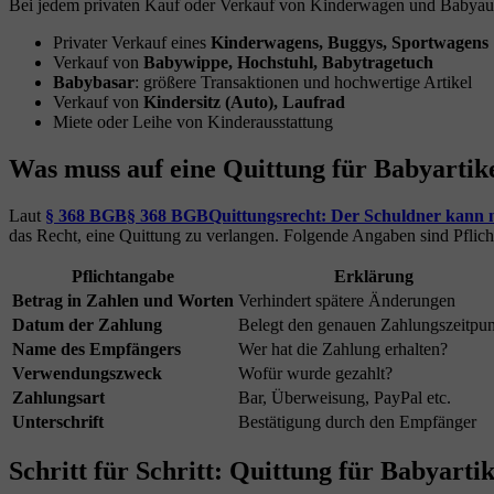
Bei jedem privaten Kauf oder Verkauf von Kinderwagen und Babyauss
Privater Verkauf eines
Kinderwagens, Buggys, Sportwagens
Verkauf von
Babywippe, Hochstuhl, Babytragetuch
Babybasar
: größere Transaktionen und hochwertige Artikel
Verkauf von
Kindersitz (Auto), Laufrad
Miete oder Leihe von Kinderausstattung
Was muss auf eine Quittung für Babyartik
Laut
§ 368 BGB
§ 368 BGB
Quittungsrecht: Der Schuldner kann n
das Recht, eine Quittung zu verlangen. Folgende Angaben sind Pflich
Pflichtangabe
Erklärung
Betrag in Zahlen und Worten
Verhindert spätere Änderungen
Datum der Zahlung
Belegt den genauen Zahlungszeitpu
Name des Empfängers
Wer hat die Zahlung erhalten?
Verwendungszweck
Wofür wurde gezahlt?
Zahlungsart
Bar, Überweisung, PayPal etc.
Unterschrift
Bestätigung durch den Empfänger
Schritt für Schritt: Quittung für Babyarti