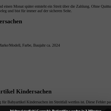
nd einen Monat später entsteht ein Streit über die Zahlung. Ohne Quitt
eleg und bist für immer auf der sicheren Seite.
dersachen
arke/Modell, Farbe, Baujahr ca. 2024
artikel Kindersachen
ür Babyartikel Kindersachen im Streitfall wertlos ist. Diese Fehler pa
 sowohl in Zahlen als auch in Worten aus (z. B. "250,00 EUR – zweih
Weltmeisterlich! Cannabis Patient*in werden in 3 Minuten