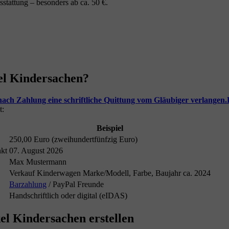
tattung – besonders ab ca. 50 €.
el Kindersachen?
ach Zahlung eine schriftliche Quittung vom Gläubiger verlangen.
t:
Beispiel
250,00 Euro (zweihundertfünfzig Euro)
nkt
07. August 2026
Max Mustermann
Verkauf Kinderwagen Marke/Modell, Farbe, Baujahr ca. 2024
Barzahlung
/ PayPal Freunde
Handschriftlich oder digital (eIDAS)
kel Kindersachen erstellen