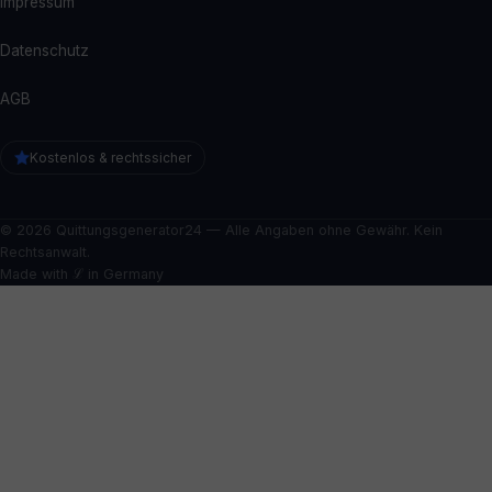
Impressum
Datenschutz
AGB
Kostenlos & rechtssicher
© 2026 Quittungsgenerator24 — Alle Angaben ohne Gewähr. Kein
Rechtsanwalt.
Made with ℒ in Germany