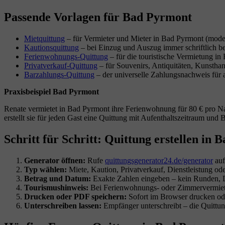
Passende Vorlagen für Bad Pyrmont
Mietquittung
– für Vermieter und Mieter in Bad Pyrmont (mode
Kautionsquittung
– bei Einzug und Auszug immer schriftlich be
Ferienwohnungs-Quittung
– für die touristische Vermietung i
Privatverkauf-Quittung
– für Souvenirs, Antiquitäten, Kunsth
Barzahlungs-Quittung
– der universelle Zahlungsnachweis für
Praxisbeispiel Bad Pyrmont
Renate vermietet in Bad Pyrmont ihre Ferienwohnung für 80 € pro Na
erstellt sie für jeden Gast eine Quittung mit Aufenthaltszeitraum und B
Schritt für Schritt: Quittung erstellen in
Generator öffnen:
Rufe
quittungsgenerator24.de/generator
auf
Typ wählen:
Miete, Kaution, Privatverkauf, Dienstleistung od
Betrag und Datum:
Exakte Zahlen eingeben – kein Runden, D
Tourismushinweis:
Bei Ferienwohnungs- oder Zimmervermietun
Drucken oder PDF speichern:
Sofort im Browser drucken ode
Unterschreiben lassen:
Empfänger unterschreibt – die Quittung 