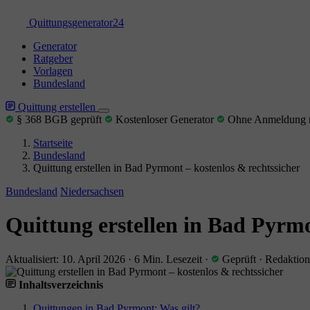
Quittungs
generator
24
Generator
Ratgeber
Vorlagen
Bundesland
Quittung erstellen
§ 368 BGB geprüft
Kostenloser Generator
Ohne Anmeldung n
Startseite
Bundesland
Quittung erstellen in Bad Pyrmont – kostenlos & rechtssicher
Bundesland
Niedersachsen
Quittung erstellen in Bad Pyrmo
Aktualisiert: 10. April 2026
·
6 Min. Lesezeit
·
Geprüft
·
Redaktion
Inhaltsverzeichnis
Quittungen in Bad Pyrmont: Was gilt?