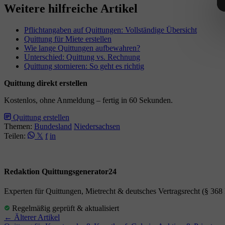
Weitere hilfreiche Artikel
Pflichtangaben auf Quittungen: Vollständige Übersicht
Quittung für Miete erstellen
Wie lange Quittungen aufbewahren?
Unterschied: Quittung vs. Rechnung
Quittung stornieren: So geht es richtig
Quittung direkt erstellen
Kostenlos, ohne Anmeldung – fertig in 60 Sekunden.
Quittung erstellen
Themen:
Bundesland
Niedersachsen
Teilen:
𝕏
f
in
Redaktion Quittungsgenerator24
Experten für Quittungen, Mietrecht & deutsches Vertragsrecht (§ 36
Regelmäßig geprüft & aktualisiert
← Älterer Artikel