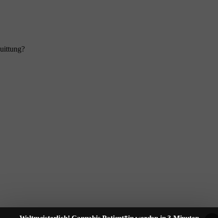
uittung?
Weltmeisterlich! Cannabis Patient*in werden in 3 Minuten