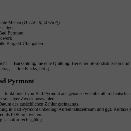
rate Mieten (Ø 7,50–9,50 €/m²))
stätigen
n Bad Pyrmont
andwerk
 alle Bargeld-Übergaben
cht — Barzahlung, nie eine Quittung. Bei einer Stornodiskussion und 
etrag — drei Klicks, fertig.
 Bad Pyrmont
 – funktioniert von Bad Pyrmont aus genauso wie überall in Deutschla
er sonstiger Zweck auswählen.
atum des tatsächlichen Zahlungseingangs.
g in Bad Pyrmont unbedingt Aufenthaltszeitraum und ggf. Kurtaxe se
r als PDF archivieren.
ist sofort rechtsgültig.