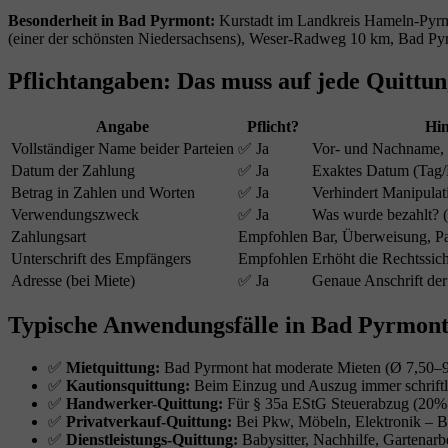
Besonderheit in Bad Pyrmont:
Kurstadt im Landkreis Hameln-Pyrmo
(einer der schönsten Niedersachsens), Weser-Radweg 10 km, Bad Pyrmo
Pflichtangaben: Das muss auf jede Quittu
Angabe
Pflicht?
Hin
Vollständiger Name beider Parteien
✅ Ja
Vor- und Nachname,
Datum der Zahlung
✅ Ja
Exaktes Datum (Tag/
Betrag in Zahlen und Worten
✅ Ja
Verhindert Manipulat
Verwendungszweck
✅ Ja
Was wurde bezahlt? (
Zahlungsart
Empfohlen
Bar, Überweisung, Pa
Unterschrift des Empfängers
Empfohlen
Erhöht die Rechtssich
Adresse (bei Miete)
✅ Ja
Genaue Anschrift der
Typische Anwendungsfälle in Bad Pyrmon
✅
Mietquittung:
Bad Pyrmont hat moderate Mieten (Ø 7,50–9
✅
Kautionsquittung:
Beim Einzug und Auszug immer schriftli
✅
Handwerker-Quittung:
Für § 35a EStG Steuerabzug (20% 
✅
Privatverkauf-Quittung:
Bei Pkw, Möbeln, Elektronik – B
✅
Dienstleistungs-Quittung:
Babysitter, Nachhilfe, Gartenarbe