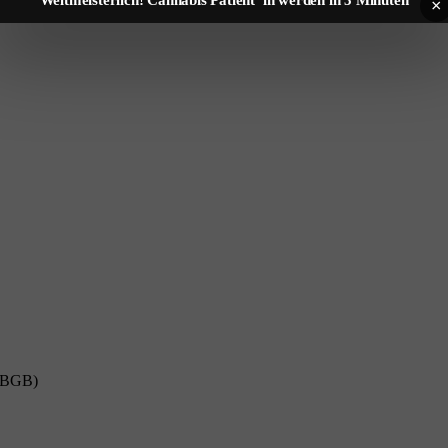
×
8 BGB)