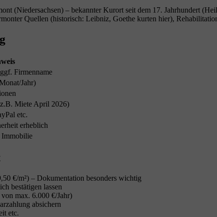
nt (Niedersachsen) – bekannter Kurort seit dem 17. Jahrhundert (Hei
nter Quellen (historisch: Leibniz, Goethe kurten hier), Rehabilitati
ng
weis
 ggf. Firmenname
Monat/Jahr)
ionen
z.B. Miete April 2026)
yPal etc.
erheit erheblich
 Immobilie
t
,50 €/m²) – Dokumentation besonders wichtig
ch bestätigen lassen
von max. 6.000 €/Jahr)
arzahlung absichern
it etc.