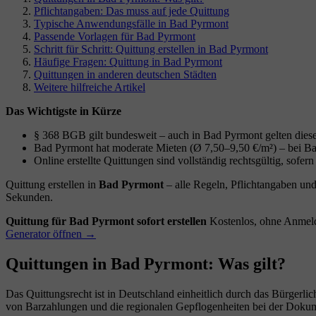
Pflichtangaben: Das muss auf jede Quittung
Typische Anwendungsfälle in Bad Pyrmont
Passende Vorlagen für Bad Pyrmont
Schritt für Schritt: Quittung erstellen in Bad Pyrmont
Häufige Fragen: Quittung in Bad Pyrmont
Quittungen in anderen deutschen Städten
Weitere hilfreiche Artikel
Das Wichtigste in Kürze
§ 368 BGB gilt bundesweit – auch in Bad Pyrmont gelten diese
Bad Pyrmont hat moderate Mieten (Ø 7,50–9,50 €/m²) – bei Barz
Online erstellte Quittungen sind vollständig rechtsgültig, sofer
Quittung erstellen in
Bad Pyrmont
– alle Regeln, Pflichtangaben und
Sekunden.
Quittung für Bad Pyrmont sofort erstellen
Kostenlos, ohne Anmeld
Generator öffnen →
Quittungen in Bad Pyrmont: Was gilt?
Das Quittungsrecht ist in Deutschland einheitlich durch das Bürgerli
von Barzahlungen und die regionalen Gepflogenheiten bei der Dokum