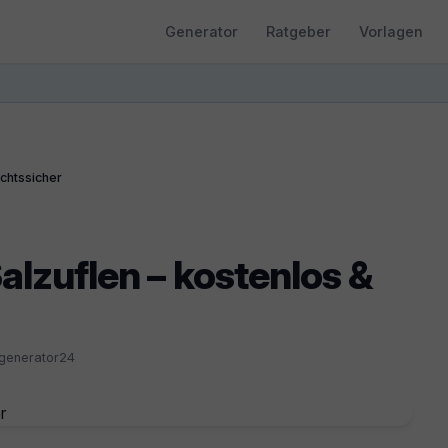
Generator
Ratgeber
Vorlagen
echtssicher
Salzuflen – kostenlos &
sgenerator24