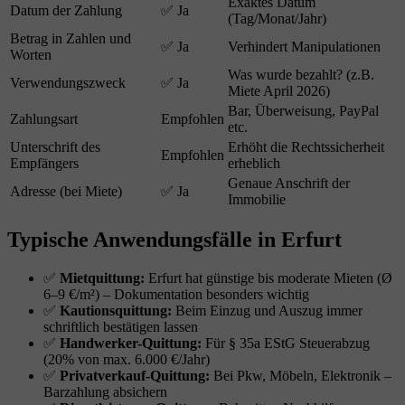
Exaktes Datum
Datum der Zahlung
✅ Ja
(Tag/Monat/Jahr)
Betrag in Zahlen und
✅ Ja
Verhindert Manipulationen
Worten
Was wurde bezahlt? (z.B.
Verwendungszweck
✅ Ja
Miete April 2026)
Bar, Überweisung, PayPal
Zahlungsart
Empfohlen
etc.
Unterschrift des
Erhöht die Rechtssicherheit
Empfohlen
Empfängers
erheblich
Genaue Anschrift der
Adresse (bei Miete)
✅ Ja
Immobilie
Typische Anwendungsfälle in Erfurt
✅
Mietquittung:
Erfurt hat günstige bis moderate Mieten (Ø
6–9 €/m²) – Dokumentation besonders wichtig
✅
Kautionsquittung:
Beim Einzug und Auszug immer
schriftlich bestätigen lassen
✅
Handwerker-Quittung:
Für § 35a EStG Steuerabzug
(20% von max. 6.000 €/Jahr)
✅
Privatverkauf-Quittung:
Bei Pkw, Möbeln, Elektronik –
Barzahlung absichern