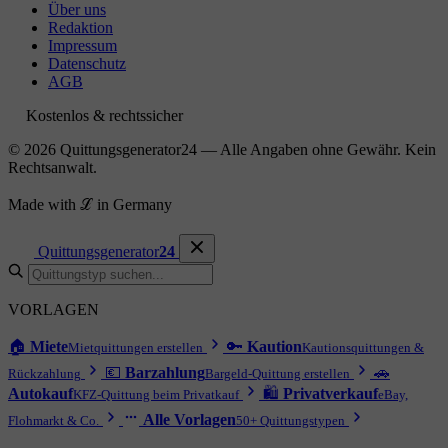
Über uns
Redaktion
Impressum
Datenschutz
AGB
Kostenlos & rechtssicher
© 2026 Quittungsgenerator24 — Alle Angaben ohne Gewähr. Kein
Rechtsanwalt.
Made with ℒ in Germany
Quittungsgenerator
24
VORLAGEN
🏠
Miete
🔑
Kaution
Mietquittungen erstellen
Kautionsquittungen &
💶
Barzahlung
🚗
Rückzahlung
Bargeld-Quittung erstellen
Autokauf
🛍
Privatverkauf
KFZ-Quittung beim Privatkauf
eBay,
Alle Vorlagen
Flohmarkt & Co.
50+ Quittungstypen