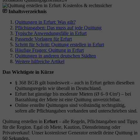
Inhaltsverzeichnis
Quittungen in Erfurt: Was gilt?
Pflichtangaben: Das muss auf jede Quittung
Typische Anwendungsfälle in Erfurt
Passende Vorlagen für Erfurt
Schritt für Schritt: Quittung erstellen in Erfurt
Häufige Fragen: Quittung in Erfurt
Quittungen in anderen deutschen Städten
Weitere hilfreiche Artikel
Das Wichtigste in Kürze
§ 368 BGB gilt bundesweit – auch in Erfurt gelten dieselben
Quittungsregeln wie überall in Deutschland.
Erfurt hat günstige bis moderate Mieten (Ø 6–9 €/m²) – bei
Barzahlung der Miete ist eine Quittung unverzichtbar.
Online erstellte Quittungen sind vollständig rechtsgültig,
sofern alle Pflichtangaben vorhanden und unterschrieben sind.
Quittung erstellen in
Erfurt
– alle Regeln, Pflichtangaben und Tipps
für die Region. Egal ob Miete, Kaution, Dienstleistung oder
Privatverkauf: Unser kostenloser Generator erstellt deine Quittung in
60 Sekunden.