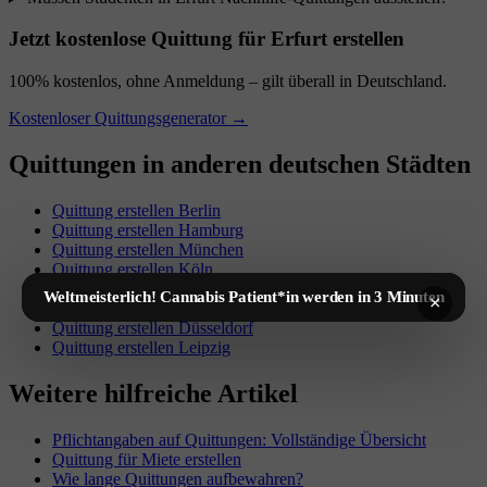
Jetzt kostenlose Quittung für Erfurt erstellen
100% kostenlos, ohne Anmeldung – gilt überall in Deutschland.
Kostenloser Quittungsgenerator →
Quittungen in anderen deutschen Städten
Quittung erstellen Berlin
Quittung erstellen Hamburg
Quittung erstellen München
Quittung erstellen Köln
Quittung erstellen Frankfurt am Main
Weltmeisterlich! Cannabis Patient*in werden in 3 Minuten
×
Quittung erstellen Stuttgart
Quittung erstellen Düsseldorf
Quittung erstellen Leipzig
Weitere hilfreiche Artikel
Pflichtangaben auf Quittungen: Vollständige Übersicht
Quittung für Miete erstellen
Wie lange Quittungen aufbewahren?