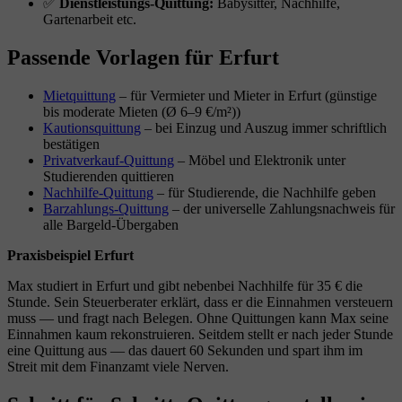
✅
Dienstleistungs-Quittung:
Babysitter, Nachhilfe,
Gartenarbeit etc.
Passende Vorlagen für Erfurt
Mietquittung
– für Vermieter und Mieter in Erfurt (günstige
bis moderate Mieten (Ø 6–9 €/m²))
Kautionsquittung
– bei Einzug und Auszug immer schriftlich
bestätigen
Privatverkauf-Quittung
– Möbel und Elektronik unter
Studierenden quittieren
Nachhilfe-Quittung
– für Studierende, die Nachhilfe geben
Barzahlungs-Quittung
– der universelle Zahlungsnachweis für
alle Bargeld-Übergaben
Praxisbeispiel Erfurt
Max studiert in Erfurt und gibt nebenbei Nachhilfe für 35 € die
Stunde. Sein Steuerberater erklärt, dass er die Einnahmen versteuern
muss — und fragt nach Belegen. Ohne Quittungen kann Max seine
Einnahmen kaum rekonstruieren. Seitdem stellt er nach jeder Stunde
eine Quittung aus — das dauert 60 Sekunden und spart ihm im
Streit mit dem Finanzamt viele Nerven.