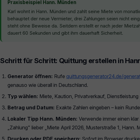
Praxisbeispiel Hann. Münden
Karl wohnt in Hann. Münden und zahlt seine Miete von monatl
behauptet der neue Vermieter, drei Zahlungen seien nicht ein
steht ohne Beweise da. Seitdem erstellt er nach jeder Mietza
dauert 60 Sekunden und gibt ihm dauerhaft Sicherheit.
Schritt für Schritt: Quittung erstellen in Ha
Generator öffnen:
Rufe
quittungsgenerator24.de/genera
genauso wie überall in Deutschland.
Typ wählen:
Miete, Kaution, Privatverkauf, Dienstleistun
Betrag und Datum:
Exakte Zahlen eingeben – kein Runde
Lokaler Tipp Hann. Münden:
Verwende immer einen klar
„Zahlung" lieber „Miete April 2026, Musterstraße 1, Hann.
Drucken oder PDF speichern:
Sofort im Browser drucken