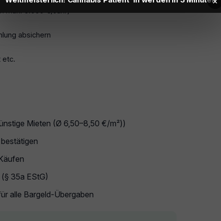
×
 max. 6.000 €/Jahr)
hlung absichern
 etc.
günstige Mieten (Ø 6,50–8,50 €/m²))
 bestätigen
 Käufen
n (§ 35a EStG)
für alle Bargeld-Übergaben