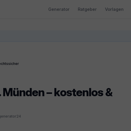
Generator
Ratgeber
Vorlagen
echtssicher
n. Münden – kostenlos &
generator24