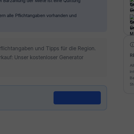
 Barzahlung der Miete ist eine Quittung
ofern alle Pflichtangaben vorhanden und
Pflichtangaben und Tipps für die Region.
R
erkauf: Unser kostenloser Generator
Al
In
Be
St
Generator öffnen →