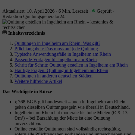
Aktualisiert: 10. April 2026
·
6 Min. Lesezeit
·
Geprüft
·
Redaktion Quittungsgenerator24
Inhaltsverzeichnis
Quittungen in Ingelheim am Rhein: Was gilt?
Pflichtangaben: Das muss auf jede Quittung
Typische Anwendungsfälle in Ingelheim am Rhein
Passende Vorlagen für Ingelheim am Rhein
Schritt für Schritt: Quittung erstellen in Ingelheim am Rhein
Häufige Fragen: Quittung in Ingelheim am Rhein
Quittungen in anderen deutschen Städten
Weitere hilfreiche Artikel
Das Wichtigste in Kürze
§ 368 BGB gilt bundesweit – auch in Ingelheim am Rhein
gelten dieselben Quittungsregeln wie überall in Deutschland.
Ingelheim am Rhein hat moderate bis hohe Mieten (Ø 9–13
€/m²) – bei Barzahlung der Miete ist eine Quittung
unverzichtbar.
Online erstellte Quittungen sind vollständig rechtsgültig,
sofern alle Pflichtangaben vorhanden und unterschrieben sind.