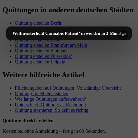
Quittungen in anderen deutschen Städten
Quittung erstellen Berlin
Quittung erstellen Hamburg
Weltmeisterlich! Cannabis Patient*in werden in 3 Minuten
Quittung erstellen München
×
Quittung erstellen Köln
Quittung erstellen Frankfurt am Main
Quittung erstellen Stuttgart
Quittung erstellen Düsseldorf
Quittung erstellen Leipzig
Weitere hilfreiche Artikel
Pflichtangaben auf Quittungen: Vollständige Übersicht
Quittung für Miete erstellen
Wie lange Quittungen aufbewahren?
Unterschied: Quittung vs. Rechnung
Quittung stornieren: So geht es richtig
Quittung direkt erstellen
Kostenlos, ohne Anmeldung – fertig in 60 Sekunden.