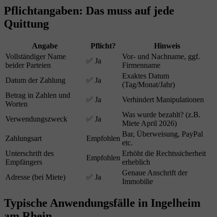
Pflichtangaben: Das muss auf jede
Quittung
Angabe
Pflicht?
Hinweis
Vollständiger Name
Vor- und Nachname, ggf.
✅ Ja
beider Parteien
Firmenname
Exaktes Datum
Datum der Zahlung
✅ Ja
(Tag/Monat/Jahr)
Betrag in Zahlen und
✅ Ja
Verhindert Manipulationen
Worten
Was wurde bezahlt? (z.B.
Verwendungszweck
✅ Ja
Miete April 2026)
Bar, Überweisung, PayPal
Zahlungsart
Empfohlen
etc.
Unterschrift des
Erhöht die Rechtssicherheit
Empfohlen
Empfängers
erheblich
Genaue Anschrift der
Adresse (bei Miete)
✅ Ja
Immobilie
Typische Anwendungsfälle in Ingelheim
am Rhein