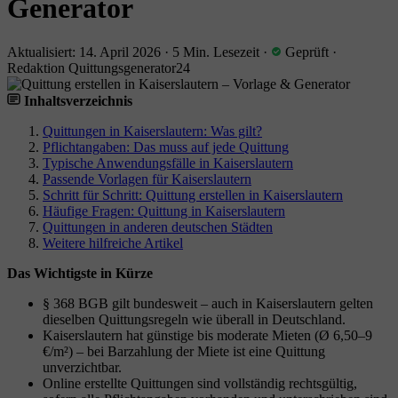
Generator
Aktualisiert: 14. April 2026
·
5 Min. Lesezeit
·
Geprüft
·
Redaktion Quittungsgenerator24
Inhaltsverzeichnis
Quittungen in Kaiserslautern: Was gilt?
Pflichtangaben: Das muss auf jede Quittung
Typische Anwendungsfälle in Kaiserslautern
Passende Vorlagen für Kaiserslautern
Schritt für Schritt: Quittung erstellen in Kaiserslautern
Häufige Fragen: Quittung in Kaiserslautern
Quittungen in anderen deutschen Städten
Weitere hilfreiche Artikel
Das Wichtigste in Kürze
§ 368 BGB gilt bundesweit – auch in Kaiserslautern gelten
dieselben Quittungsregeln wie überall in Deutschland.
Kaiserslautern hat günstige bis moderate Mieten (Ø 6,50–9
€/m²) – bei Barzahlung der Miete ist eine Quittung
unverzichtbar.
Online erstellte Quittungen sind vollständig rechtsgültig,