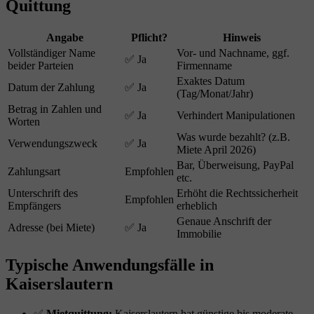
Quittung
Angabe
Pflicht?
Hinweis
Vollständiger Name
Vor- und Nachname, ggf.
✅ Ja
beider Parteien
Firmenname
Exaktes Datum
Datum der Zahlung
✅ Ja
(Tag/Monat/Jahr)
Betrag in Zahlen und
✅ Ja
Verhindert Manipulationen
Worten
Was wurde bezahlt? (z.B.
Verwendungszweck
✅ Ja
Miete April 2026)
Bar, Überweisung, PayPal
Zahlungsart
Empfohlen
etc.
Unterschrift des
Erhöht die Rechtssicherheit
Empfohlen
Empfängers
erheblich
Genaue Anschrift der
Adresse (bei Miete)
✅ Ja
Immobilie
Typische Anwendungsfälle in
Kaiserslautern
✅
Mietquittung:
Kaiserslautern hat günstige bis moderate