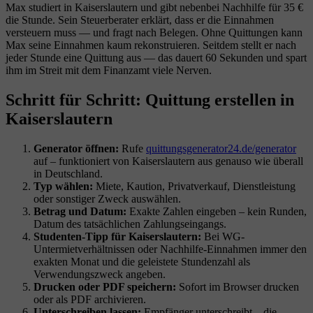
Max studiert in Kaiserslautern und gibt nebenbei Nachhilfe für 35 €
die Stunde. Sein Steuerberater erklärt, dass er die Einnahmen
versteuern muss — und fragt nach Belegen. Ohne Quittungen kann
Max seine Einnahmen kaum rekonstruieren. Seitdem stellt er nach
jeder Stunde eine Quittung aus — das dauert 60 Sekunden und spart
ihm im Streit mit dem Finanzamt viele Nerven.
Schritt für Schritt: Quittung erstellen in
Kaiserslautern
Generator öffnen:
Rufe
quittungsgenerator24.de/generator
auf – funktioniert von Kaiserslautern aus genauso wie überall
in Deutschland.
Typ wählen:
Miete, Kaution, Privatverkauf, Dienstleistung
oder sonstiger Zweck auswählen.
Betrag und Datum:
Exakte Zahlen eingeben – kein Runden,
Datum des tatsächlichen Zahlungseingangs.
Studenten-Tipp für Kaiserslautern:
Bei WG-
Untermietverhältnissen oder Nachhilfe-Einnahmen immer den
exakten Monat und die geleistete Stundenzahl als
Verwendungszweck angeben.
Drucken oder PDF speichern:
Sofort im Browser drucken
oder als PDF archivieren.
Unterschreiben lassen:
Empfänger unterschreibt – die