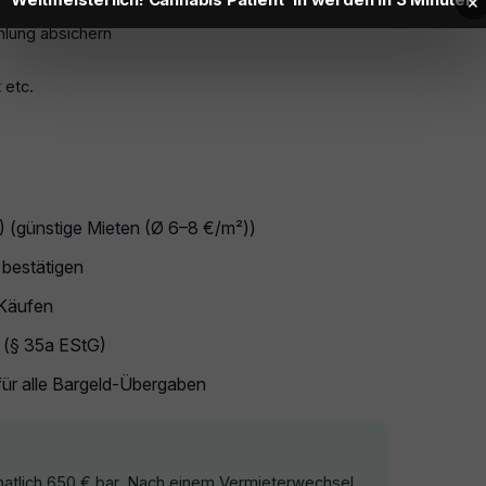
×
hlung absichern
 etc.
) (günstige Mieten (Ø 6–8 €/m²))
 bestätigen
 Käufen
n (§ 35a EStG)
für alle Bargeld-Übergaben
natlich 650 € bar. Nach einem Vermieterwechsel