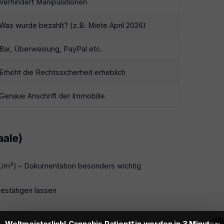
Verhindert Manipulationen
Was wurde bezahlt? (z.B. Miete April 2026)
Bar, Überweisung, PayPal etc.
Erhöht die Rechtssicherheit erheblich
Genaue Anschrift der Immobilie
ale)
€/m²) – Dokumentation besonders wichtig
estätigen lassen
 max. 6.000 €/Jahr)
Weltmeisterlich! Cannabis Patient*in werden in 3 Minuten