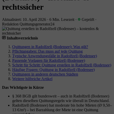
rechtssicher
Aktualisiert: 10. April 2026
·
6 Min. Lesezeit
·
Geprüft
·
Redaktion Quittungsgenerator24
Inhaltsverzeichnis
Quittungen in Radolfzell (Bodensee): Was gilt?
Pflichtangaben: Das muss auf jede Quittung
Typische Anwendungsfälle in Radolfzell (Bodensee)
Passende Vorlagen für Radolfzell (Bodensee)
Schritt für Schritt: Quittung erstellen in Radolfzell (Bodensee)
Häufige Fragen: Quittung in Radolfzell (Bodensee)
Quittungen in anderen deutschen Städten
Weitere hilfreiche Artikel
Das Wichtigste in Kürze
§ 368 BGB gilt bundesweit – auch in Radolfzell (Bodensee)
gelten dieselben Quittungsregeln wie überall in Deutschland.
Radolfzell (Bodensee) hat moderate bis hohe Mieten (Ø 9,50–
13 €/m²) – bei Barzahlung der Miete ist eine Quittung