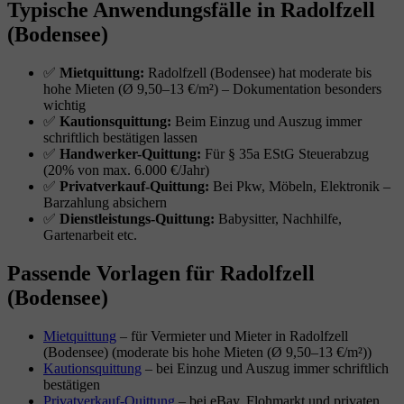
Typische Anwendungsfälle in Radolfzell
(Bodensee)
✅
Mietquittung:
Radolfzell (Bodensee) hat moderate bis
hohe Mieten (Ø 9,50–13 €/m²) – Dokumentation besonders
wichtig
✅
Kautionsquittung:
Beim Einzug und Auszug immer
schriftlich bestätigen lassen
✅
Handwerker-Quittung:
Für § 35a EStG Steuerabzug
(20% von max. 6.000 €/Jahr)
✅
Privatverkauf-Quittung:
Bei Pkw, Möbeln, Elektronik –
Barzahlung absichern
✅
Dienstleistungs-Quittung:
Babysitter, Nachhilfe,
Gartenarbeit etc.
Passende Vorlagen für Radolfzell
(Bodensee)
Mietquittung
– für Vermieter und Mieter in Radolfzell
(Bodensee) (moderate bis hohe Mieten (Ø 9,50–13 €/m²))
Kautionsquittung
– bei Einzug und Auszug immer schriftlich
bestätigen
Privatverkauf-Quittung
– bei eBay, Flohmarkt und privaten