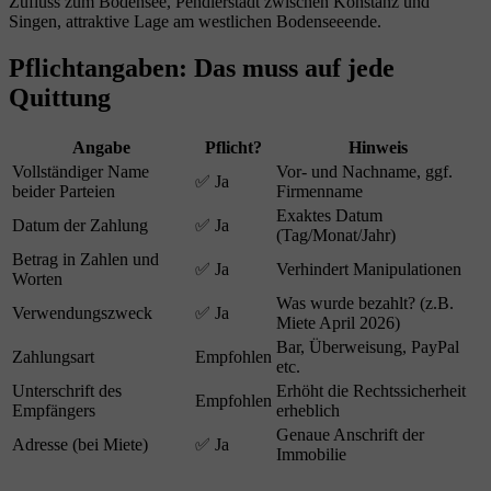
Zufluss zum Bodensee, Pendlerstadt zwischen Konstanz und
Singen, attraktive Lage am westlichen Bodenseeende.
Pflichtangaben: Das muss auf jede
Quittung
Angabe
Pflicht?
Hinweis
Vollständiger Name
Vor- und Nachname, ggf.
✅ Ja
beider Parteien
Firmenname
Exaktes Datum
Datum der Zahlung
✅ Ja
(Tag/Monat/Jahr)
Betrag in Zahlen und
✅ Ja
Verhindert Manipulationen
Worten
Was wurde bezahlt? (z.B.
Verwendungszweck
✅ Ja
Miete April 2026)
Bar, Überweisung, PayPal
Zahlungsart
Empfohlen
etc.
Unterschrift des
Erhöht die Rechtssicherheit
Empfohlen
Empfängers
erheblich
Genaue Anschrift der
Adresse (bei Miete)
✅ Ja
Immobilie