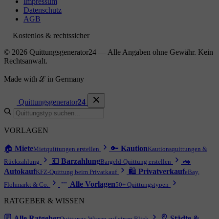
Impressum
Datenschutz
AGB
Kostenlos & rechtssicher
© 2026 Quittungsgenerator24 — Alle Angaben ohne Gewähr. Kein
Rechtsanwalt.
Made with ℒ in Germany
Quittungsgenerator
24
VORLAGEN
🏠
Miete
🔑
Kaution
Mietquittungen erstellen
Kautionsquittungen &
💶
Barzahlung
🚗
Rückzahlung
Bargeld-Quittung erstellen
Autokauf
🛍
Privatverkauf
KFZ-Quittung beim Privatkauf
eBay,
Alle Vorlagen
Flohmarkt & Co.
50+ Quittungstypen
RATGEBER & WISSEN
Alle Ratgeber
Städte &
Quittungs-Wissen auf einen Blick