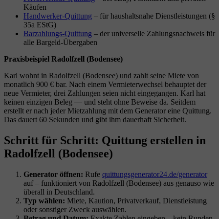
Käufen
Handwerker-Quittung
– für haushaltsnahe Dienstleistungen (§
35a EStG)
Barzahlungs-Quittung
– der universelle Zahlungsnachweis für
alle Bargeld-Übergaben
Praxisbeispiel Radolfzell (Bodensee)
Karl wohnt in Radolfzell (Bodensee) und zahlt seine Miete von
monatlich 900 € bar. Nach einem Vermieterwechsel behauptet der
neue Vermieter, drei Zahlungen seien nicht eingegangen. Karl hat
keinen einzigen Beleg — und steht ohne Beweise da. Seitdem
erstellt er nach jeder Mietzahlung mit dem Generator eine Quittung.
Das dauert 60 Sekunden und gibt ihm dauerhaft Sicherheit.
Schritt für Schritt: Quittung erstellen in
Radolfzell (Bodensee)
Generator öffnen:
Rufe
quittungsgenerator24.de/generator
auf – funktioniert von Radolfzell (Bodensee) aus genauso wie
überall in Deutschland.
Typ wählen:
Miete, Kaution, Privatverkauf, Dienstleistung
oder sonstiger Zweck auswählen.
Betrag und Datum:
Exakte Zahlen eingeben – kein Runden,