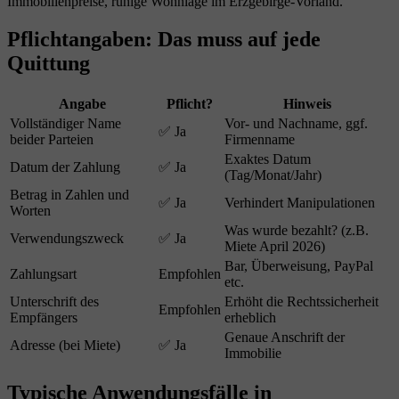
Immobilienpreise, ruhige Wohnlage im Erzgebirge-Vorland.
Pflichtangaben: Das muss auf jede
Quittung
Angabe
Pflicht?
Hinweis
Vollständiger Name
Vor- und Nachname, ggf.
✅ Ja
beider Parteien
Firmenname
Exaktes Datum
Datum der Zahlung
✅ Ja
(Tag/Monat/Jahr)
Betrag in Zahlen und
✅ Ja
Verhindert Manipulationen
Worten
Was wurde bezahlt? (z.B.
Verwendungszweck
✅ Ja
Miete April 2026)
Bar, Überweisung, PayPal
Zahlungsart
Empfohlen
etc.
Unterschrift des
Erhöht die Rechtssicherheit
Empfohlen
Empfängers
erheblich
Genaue Anschrift der
Adresse (bei Miete)
✅ Ja
Immobilie
Typische Anwendungsfälle in