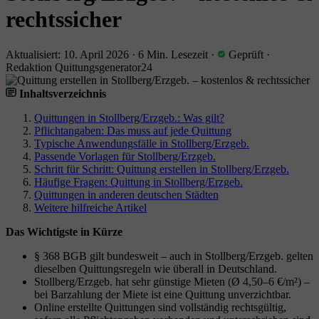
rechtssicher
Aktualisiert: 10. April 2026
·
6 Min. Lesezeit
·
Geprüft
·
Redaktion Quittungsgenerator24
Inhaltsverzeichnis
Quittungen in Stollberg/Erzgeb.: Was gilt?
Pflichtangaben: Das muss auf jede Quittung
Typische Anwendungsfälle in Stollberg/Erzgeb.
Passende Vorlagen für Stollberg/Erzgeb.
Schritt für Schritt: Quittung erstellen in Stollberg/Erzgeb.
Häufige Fragen: Quittung in Stollberg/Erzgeb.
Quittungen in anderen deutschen Städten
Weitere hilfreiche Artikel
Das Wichtigste in Kürze
§ 368 BGB gilt bundesweit – auch in Stollberg/Erzgeb. gelten
dieselben Quittungsregeln wie überall in Deutschland.
Stollberg/Erzgeb. hat sehr günstige Mieten (Ø 4,50–6 €/m²) –
bei Barzahlung der Miete ist eine Quittung unverzichtbar.
Online erstellte Quittungen sind vollständig rechtsgültig,