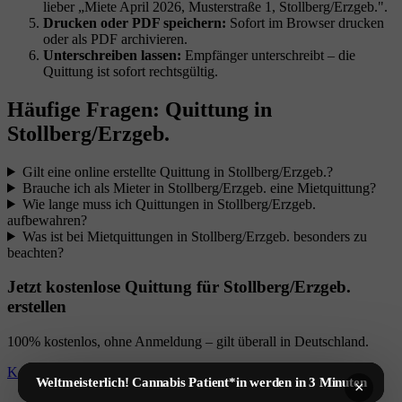
lieber „Miete April 2026, Musterstraße 1, Stollberg/Erzgeb.".
Drucken oder PDF speichern:
Sofort im Browser drucken
oder als PDF archivieren.
Unterschreiben lassen:
Empfänger unterschreibt – die
Quittung ist sofort rechtsgültig.
Häufige Fragen: Quittung in
Stollberg/Erzgeb.
Gilt eine online erstellte Quittung in Stollberg/Erzgeb.?
Brauche ich als Mieter in Stollberg/Erzgeb. eine Mietquittung?
Wie lange muss ich Quittungen in Stollberg/Erzgeb.
aufbewahren?
Was ist bei Mietquittungen in Stollberg/Erzgeb. besonders zu
beachten?
Jetzt kostenlose Quittung für Stollberg/Erzgeb.
erstellen
100% kostenlos, ohne Anmeldung – gilt überall in Deutschland.
Kostenloser Quittungsgenerator →
Weltmeisterlich! Cannabis Patient*in werden in 3 Minuten
×