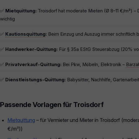
✅
Mietquittung:
Troisdorf hat moderate Mieten (Ø 8–11 €/m²) –
wichtig
✅
Kautionsquittung
:
Beim Einzug und Auszug immer schriftlich b
✅
Handwerker-Quittung:
Für § 35a EStG Steuerabzug (20% von
✅
Privatverkauf-Quittung:
Bei Pkw, Möbeln, Elektronik –
Barza
✅
Dienstleistungs-Quittung:
Babysitter, Nachhilfe, Gartenarbeit
Passende Vorlagen für Troisdorf
Mietquittung
– für Vermieter und Mieter in Troisdorf (moder
€/m²))