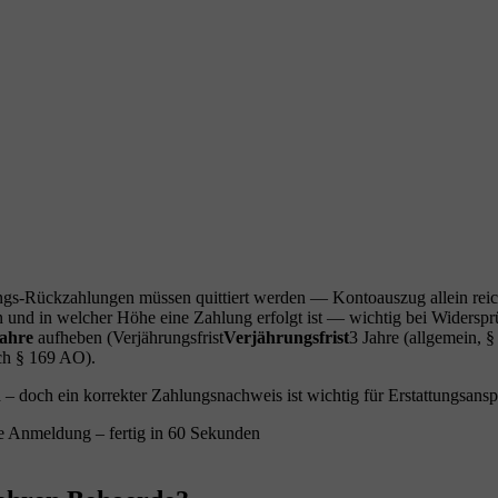
s-Rückzahlungen müssen quittiert werden — Kontoauszug allein reicht
n und in welcher Höhe eine Zahlung erfolgt ist — wichtig bei Widerspr
Jahre
aufheben (
Verjährungsfrist
Verjährungsfrist
3 Jahre (allgemein, 
ch § 169 AO).
doch ein korrekter Zahlungsnachweis ist wichtig für Erstattungsansprü
e Anmeldung – fertig in 60 Sekunden