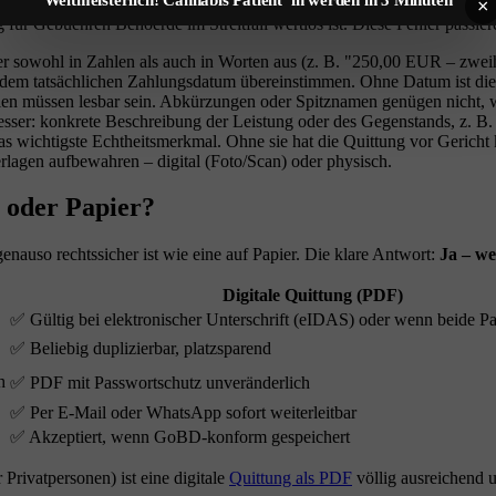
×
für Gebuehren Behoerde im Streitfall wertlos ist. Diese Fehler passier
 sowohl in Zahlen als auch in Worten aus (z. B. "250,00 EUR – zweih
dem tatsächlichen Zahlungsdatum übereinstimmen. Ohne Datum ist die
en müssen lesbar sein. Abkürzungen oder Spitznamen genügen nicht, 
Besser: konkrete Beschreibung der Leistung oder des Gegenstands, z. 
as wichtigste Echtheitsmerkmal. Ohne sie hat die Quittung vor Gericht
lagen aufbewahren – digital (Foto/Scan) oder physisch.
 oder Papier?
auso rechtssicher ist wie eine auf Papier. Die klare Antwort:
Ja – we
Digitale Quittung (PDF)
✅ Gültig bei elektronischer Unterschrift (eIDAS) oder wenn beide P
✅ Beliebig duplizierbar, platzsparend
h
✅ PDF mit Passwortschutz unveränderlich
✅ Per E-Mail oder WhatsApp sofort weiterleitbar
✅ Akzeptiert, wenn GoBD-konform gespeichert
 Privatpersonen) ist eine digitale
Quittung als PDF
völlig ausreichend u