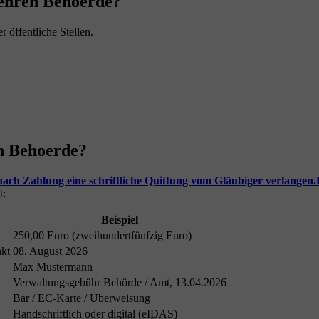
uehren Behoerde?
öffentliche Stellen.
n Behoerde?
ach Zahlung eine schriftliche Quittung vom Gläubiger verlangen.
t:
Beispiel
250,00 Euro (zweihundertfünfzig Euro)
nkt
08. August 2026
Max Mustermann
Verwaltungsgebühr Behörde / Amt, 13.04.2026
Bar / EC-Karte / Überweisung
Handschriftlich oder digital (eIDAS)