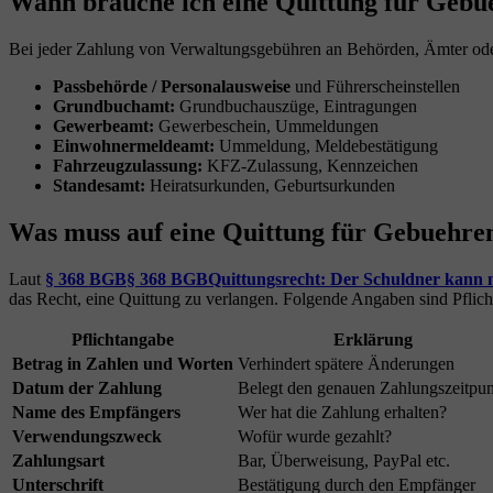
Wann brauche ich eine Quittung für Geb
Bei jeder Zahlung von Verwaltungsgebühren an Behörden, Ämter oder 
Passbehörde / Personalausweise
und Führerscheinstellen
Grundbuchamt:
Grundbuchauszüge, Eintragungen
Gewerbeamt:
Gewerbeschein, Ummeldungen
Einwohnermeldeamt:
Ummeldung, Meldebestätigung
Fahrzeugzulassung:
KFZ-Zulassung, Kennzeichen
Standesamt:
Heiratsurkunden, Geburtsurkunden
Was muss auf eine Quittung für Gebuehre
Laut
§ 368 BGB
§ 368 BGB
Quittungsrecht: Der Schuldner kann n
das Recht, eine Quittung zu verlangen. Folgende Angaben sind Pflich
Pflichtangabe
Erklärung
Betrag in Zahlen und Worten
Verhindert spätere Änderungen
Datum der Zahlung
Belegt den genauen Zahlungszeitpu
Name des Empfängers
Wer hat die Zahlung erhalten?
Verwendungszweck
Wofür wurde gezahlt?
Zahlungsart
Bar, Überweisung, PayPal etc.
Unterschrift
Bestätigung durch den Empfänger