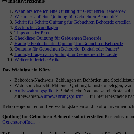
Inhaltsverzeichnis
Wann brauche ich eine Quittung für Gebuehren Behoerde?
Was muss auf eine Quittung für Gebuehren Behoerde?
Schritt für Schritt: Quittung für Gebuehren Behoerde erstellen
Rechtliche Grundlagen
Tipps aus der Praxis
Checkliste: Quittung für Gebuehren Behoerde
Häufige Fehler bei der Quittung für Gebuehren Behoerde
Quittung für Gebuehren Behoerde: Digital oder Papier?
Häufige Fragen zur Quittung für Gebuehren Behoerde
Weitere hilfreiche Artikel
Das Wichtigste in Kürze
Behörden-Nachweis: Zahlungen an Behörden und Sozialleistung
Widerspruchsrecht: Mit einer Quittung kannst du belegen, wan
Aufbewahrungspflicht
: Behördliche Nachweise mindestens
4 
aufbewahren.
Aufbewahrungspflicht →
für Steuerbescheide na
Behördengebühren und Verwaltungskosten sind häufig unvermeidlich – 
Quittung für Gebuehren Behoerde sofort erstellen
Kostenlos, ohn
Generator öffnen →