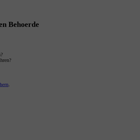
ren Behoerde
n?
ahren?
hern
.