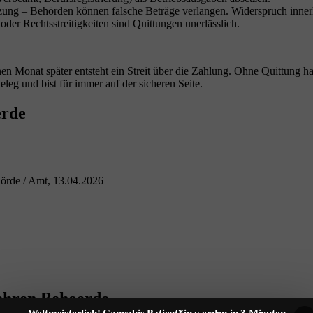
ung – Behörden können falsche Beträge verlangen. Widerspruch inner
er Rechtsstreitigkeiten sind Quittungen unerlässlich.
nen Monat später entsteht ein Streit über die Zahlung. Ohne Quittung h
eleg und bist für immer auf der sicheren Seite.
erde
örde / Amt, 13.04.2026
uehren Behoerde
Weltmeisterlich! Cannabis Patient*in werden in 3 Minuten