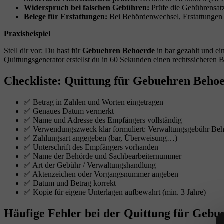
Widerspruch bei falschen Gebühren:
Prüfe die Gebührensatz
Belege für Erstattungen:
Bei Behördenwechsel, Erstattungen od
Praxisbeispiel
Stell dir vor: Du hast für
Gebuehren Behoerde
in bar gezahlt und ei
Quittungsgenerator erstellst du in 60 Sekunden einen rechtssicheren B
Checkliste: Quittung für Gebuehren Beho
✅ Betrag in Zahlen und Worten eingetragen
✅ Genaues Datum vermerkt
✅ Name und Adresse des Empfängers vollständig
✅ Verwendungszweck klar formuliert: Verwaltungsgebühr Beh
✅ Zahlungsart angegeben (bar, Überweisung…)
✅ Unterschrift des Empfängers vorhanden
✅ Name der Behörde und Sachbearbeiternummer
✅ Art der Gebühr / Verwaltungshandlung
✅ Aktenzeichen oder Vorgangsnummer angeben
✅ Datum und Betrag korrekt
✅ Kopie für eigene Unterlagen aufbewahrt (min. 3 Jahre)
Häufige Fehler bei der Quittung für Geb