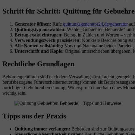
Schritt für Schritt: Quittung für Gebuehr
Generator öffnen:
Rufe
quittungsgenerator24.de/generator
auf
Quittungstyp auswählen:
Wähle „Gebuehren Behoerde" und prü
Betrag exakt eintragen:
Betrag in Zahlen und Worten – verhin
Verwendungszweck präzisieren:
Konkrete Beschreibung statt
Alle Namen vollständig:
Vor- und Nachname beider Parteien, 
Unterschrift und Kopie:
Original unterschrieben übergeben, K
Rechtliche Grundlagen
Behördengebühren sind nach dem Verwaltungskostenrecht geregelt. F
berufsbezogene Führerscheinerneuerung) können als Betriebsausgaben
unrichtiger Gebührenberechnung: Widerspruch innerhalb eines Mona
wichtig sein.
Tipps aus der Praxis
Quittung immer verlangen:
Behörden sind zur Quittungsausst
Steuerliche Absetzbarkeit prüfen:
Berufliche Gebühren (Gewe