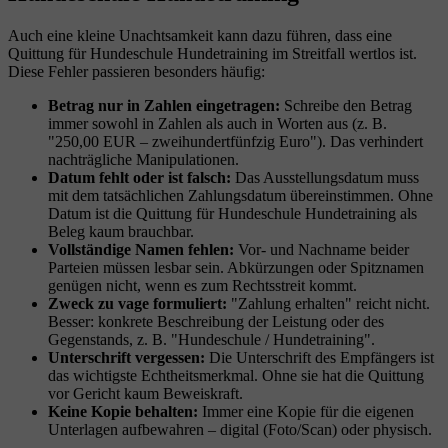
Auch eine kleine Unachtsamkeit kann dazu führen, dass eine
Quittung für Hundeschule Hundetraining im Streitfall wertlos ist.
Diese Fehler passieren besonders häufig:
Betrag nur in Zahlen eingetragen:
Schreibe den Betrag
immer sowohl in Zahlen als auch in Worten aus (z. B.
"250,00 EUR – zweihundertfünfzig Euro"). Das verhindert
nachträgliche Manipulationen.
Datum fehlt oder ist falsch:
Das Ausstellungsdatum muss
mit dem tatsächlichen Zahlungsdatum übereinstimmen. Ohne
Datum ist die Quittung für Hundeschule Hundetraining als
Beleg kaum brauchbar.
Vollständige Namen fehlen:
Vor- und Nachname beider
Parteien müssen lesbar sein. Abkürzungen oder Spitznamen
genügen nicht, wenn es zum Rechtsstreit kommt.
Zweck zu vage formuliert:
"Zahlung erhalten" reicht nicht.
Besser: konkrete Beschreibung der Leistung oder des
Gegenstands, z. B. "Hundeschule / Hundetraining".
Unterschrift vergessen:
Die Unterschrift des Empfängers ist
das wichtigste Echtheitsmerkmal. Ohne sie hat die Quittung
vor Gericht kaum Beweiskraft.
Keine Kopie behalten:
Immer eine Kopie für die eigenen
Unterlagen aufbewahren – digital (Foto/Scan) oder physisch.