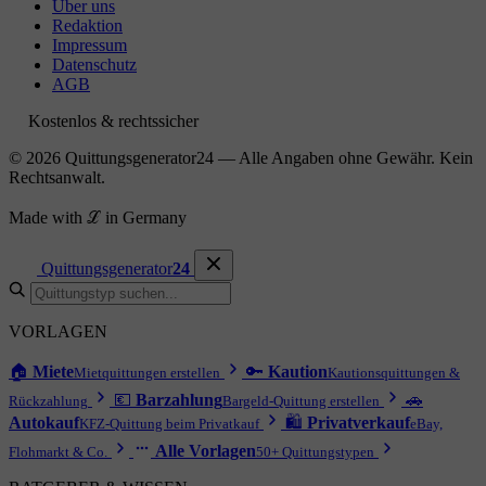
Über uns
Redaktion
Impressum
Datenschutz
AGB
Kostenlos & rechtssicher
© 2026 Quittungsgenerator24 — Alle Angaben ohne Gewähr. Kein
Rechtsanwalt.
Made with ℒ in Germany
Quittungsgenerator
24
VORLAGEN
🏠
Miete
🔑
Kaution
Mietquittungen erstellen
Kautionsquittungen &
💶
Barzahlung
🚗
Rückzahlung
Bargeld-Quittung erstellen
Autokauf
🛍
Privatverkauf
KFZ-Quittung beim Privatkauf
eBay,
Alle Vorlagen
Flohmarkt & Co.
50+ Quittungstypen