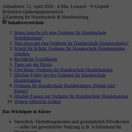
Aktualisiert: 12. April 2026
·
4 Min. Lesezeit
·
Geprüft
·
Redaktion Quittungsgenerator24
Inhaltsverzeichnis
Wann brauche ich eine Quittung für Hundeschule
Hundetraining?
Was muss auf eine Quittung für Hundeschule Hundetraining?
Schritt für Schritt: Quittung für Hundeschule Hundetraining
erstellen
Rechtliche Grundlagen
Tipps aus der Praxis
Checkliste: Quittung für Hundeschule Hundetraining
Häufige Fehler bei der Quittung für Hundeschule
Hundetraining
Quittung für Hundeschule Hundetraining: Digital oder
Papier?
Häufige Fragen zur Quittung für Hundeschule Hundetraining
Weitere hilfreiche Artikel
Das Wichtigste in Kürze
Steuerlich: Tierhaltungskosten sind grundsätzlich Privatkosten
— außer bei gewerblicher Nutzung (z.B. Schäferhund für