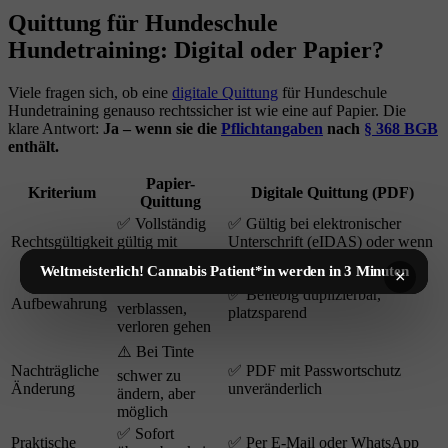
Quittung für Hundeschule
Hundetraining: Digital oder Papier?
Viele fragen sich, ob eine
digitale Quittung
für Hundeschule
Hundetraining genauso rechtssicher ist wie eine auf Papier. Die
klare Antwort:
Ja – wenn sie die
Pflichtangaben
nach
§ 368 BGB
enthält.
Papier-
Kriterium
Digitale Quittung (PDF)
Quittung
✅ Vollständig
✅ Gültig bei elektronischer
Rechtsgültigkeit
gültig mit
Unterschrift (eIDAS) oder wenn
Unterschrift
beide Parteien zustimmen
Weltmeisterlich! Cannabis Patient*in werden in 3 Minuten
×
⚠️ Kann
✅ Beliebig duplizierbar,
Aufbewahrung
verblassen,
platzsparend
verloren gehen
⚠️ Bei Tinte
Nachträgliche
✅ PDF mit Passwortschutz
schwer zu
Änderung
unveränderlich
ändern, aber
möglich
✅ Sofort
Praktische
✅ Per E-Mail oder WhatsApp