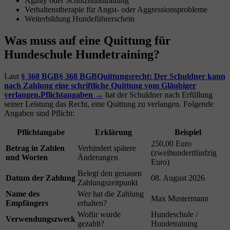
Agility oder Schutzhundtraining
Verhaltenstherapie für Angst- oder Aggressionsprobleme
Weiterbildung Hundeführerschein
Was muss auf eine Quittung für
Hundeschule Hundetraining?
Laut
§ 368 BGB
§ 368 BGB
Quittungsrecht: Der Schuldner kann
nach Zahlung eine schriftliche Quittung vom Gläubiger
verlangen.
Pflichtangaben →
hat der Schuldner nach Erfüllung
seiner Leistung das Recht, eine Quittung zu verlangen. Folgende
Angaben sind Pflicht:
Pflichtangabe
Erklärung
Beispiel
250,00 Euro
Betrag in Zahlen
Verhindert spätere
(zweihundertfünfzig
und Worten
Änderungen
Euro)
Belegt den genauen
Datum der Zahlung
08. August 2026
Zahlungszeitpunkt
Name des
Wer hat die Zahlung
Max Mustermann
Empfängers
erhalten?
Wofür wurde
Hundeschule /
Verwendungszweck
gezahlt?
Hundetraining