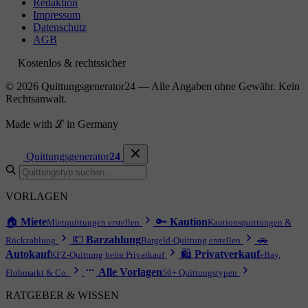
Redaktion
Impressum
Datenschutz
AGB
Kostenlos & rechtssicher
© 2026 Quittungsgenerator24 — Alle Angaben ohne Gewähr. Kein
Rechtsanwalt.
Made with ℒ in Germany
Quittungsgenerator
24
VORLAGEN
🏠
Miete
🔑
Kaution
Mietquittungen erstellen
Kautionsquittungen &
💶
Barzahlung
🚗
Rückzahlung
Bargeld-Quittung erstellen
Autokauf
🛍
Privatverkauf
KFZ-Quittung beim Privatkauf
eBay,
Alle Vorlagen
Flohmarkt & Co.
50+ Quittungstypen
RATGEBER & WISSEN