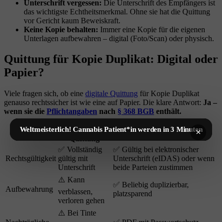
Unterschrift vergessen:
Die Unterschrift des Empfängers ist
das wichtigste Echtheitsmerkmal. Ohne sie hat die Quittung
vor Gericht kaum Beweiskraft.
Keine Kopie behalten:
Immer eine Kopie für die eigenen
Unterlagen aufbewahren – digital (Foto/Scan) oder physisch.
Quittung für Kopie Duplikat: Digital oder
Papier?
Viele fragen sich, ob eine
digitale Quittung
für Kopie Duplikat
genauso rechtssicher ist wie eine auf Papier. Die klare Antwort:
Ja –
wenn sie die
Pflichtangaben
nach
§ 368 BGB
enthält.
Weltmeisterlich! Cannabis Patient*in werden in 3 Minuten
Papier-
×
Kriterium
Digitale Quittung (PDF)
Quittung
✅ Vollständig
✅ Gültig bei elektronischer
Rechtsgültigkeit
gültig mit
Unterschrift (eIDAS) oder wenn
Unterschrift
beide Parteien zustimmen
⚠️ Kann
✅ Beliebig duplizierbar,
Aufbewahrung
verblassen,
platzsparend
verloren gehen
⚠️ Bei Tinte