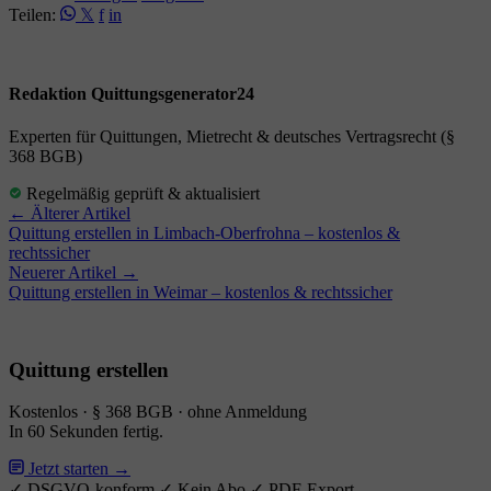
Teilen:
𝕏
f
in
Redaktion Quittungsgenerator24
Experten für Quittungen, Mietrecht & deutsches Vertragsrecht (§
368 BGB)
Regelmäßig geprüft & aktualisiert
← Älterer Artikel
Quittung erstellen in Limbach-Oberfrohna – kostenlos &
rechtssicher
Neuerer Artikel →
Quittung erstellen in Weimar – kostenlos & rechtssicher
Quittung erstellen
Kostenlos · § 368 BGB · ohne Anmeldung
In 60 Sekunden fertig.
Jetzt starten →
✓ DSGVO-konform
✓ Kein Abo
✓ PDF-Export