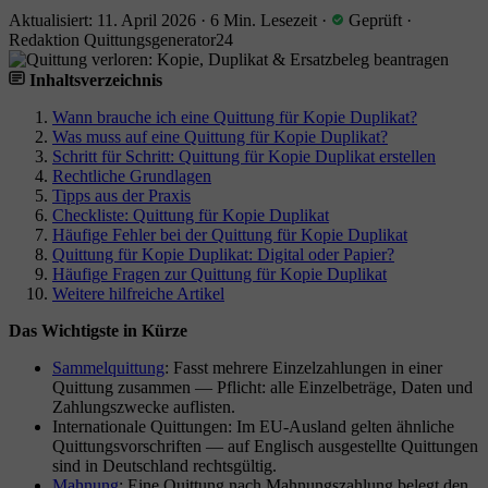
Aktualisiert: 11. April 2026
·
6 Min. Lesezeit
·
Geprüft
·
Redaktion Quittungsgenerator24
Inhaltsverzeichnis
Wann brauche ich eine Quittung für Kopie Duplikat?
Was muss auf eine Quittung für Kopie Duplikat?
Schritt für Schritt: Quittung für Kopie Duplikat erstellen
Rechtliche Grundlagen
Tipps aus der Praxis
Checkliste: Quittung für Kopie Duplikat
Häufige Fehler bei der Quittung für Kopie Duplikat
Quittung für Kopie Duplikat: Digital oder Papier?
Häufige Fragen zur Quittung für Kopie Duplikat
Weitere hilfreiche Artikel
Das Wichtigste in Kürze
Sammelquittung
: Fasst mehrere Einzelzahlungen in einer
Quittung zusammen — Pflicht: alle Einzelbeträge, Daten und
Zahlungszwecke auflisten.
Internationale Quittungen: Im EU-Ausland gelten ähnliche
Quittungsvorschriften — auf Englisch ausgestellte Quittungen
sind in Deutschland rechtsgültig.
Mahnung
: Eine Quittung nach Mahnungszahlung belegt den