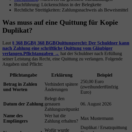
Buchführung: Lückenschluss in der Belegkette
Rechtliche Streitigkeiten: Zahlungsnachweis als Beweismittel
Was muss auf eine Quittung für Kopie
Duplikat?
Laut
§ 368 BGB
§ 368 BGB
Quittungsrecht: Der Schuldner kann
nach Zahlung eine schriftliche Quittung vom Gläubiger
verlangen.
Pflichtangaben →
hat der Schuldner nach Erfüllung
seiner Leistung das Recht, eine Quittung zu verlangen. Folgende
Angaben sind Pflicht:
Pflichtangabe
Erklärung
Beispiel
250,00 Euro
Betrag in Zahlen
Verhindert spätere
(zweihundertfünfzig
und Worten
Änderungen
Euro)
Belegt den
Datum der Zahlung
genauen
06. August 2026
Zahlungszeitpunkt
Name des
Wer hat die
Max Mustermann
Empfängers
Zahlung erhalten?
Duplikat / Ersatzquittung
Wofür wurde