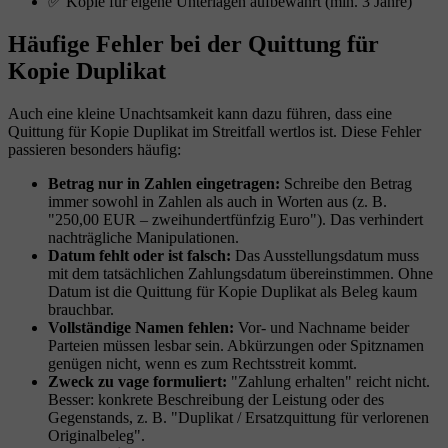
✅ Kopie für eigene Unterlagen aufbewahrt (min. 3 Jahre)
Häufige Fehler bei der Quittung für
Kopie Duplikat
Auch eine kleine Unachtsamkeit kann dazu führen, dass eine
Quittung für Kopie Duplikat im Streitfall wertlos ist. Diese Fehler
passieren besonders häufig:
Betrag nur in Zahlen eingetragen:
Schreibe den Betrag
immer sowohl in Zahlen als auch in Worten aus (z. B.
"250,00 EUR – zweihundertfünfzig Euro"). Das verhindert
nachträgliche Manipulationen.
Datum fehlt oder ist falsch:
Das Ausstellungsdatum muss
mit dem tatsächlichen Zahlungsdatum übereinstimmen. Ohne
Datum ist die Quittung für Kopie Duplikat als Beleg kaum
brauchbar.
Vollständige Namen fehlen:
Vor- und Nachname beider
Parteien müssen lesbar sein. Abkürzungen oder Spitznamen
genügen nicht, wenn es zum Rechtsstreit kommt.
Zweck zu vage formuliert:
"Zahlung erhalten" reicht nicht.
Besser: konkrete Beschreibung der Leistung oder des
Gegenstands, z. B. "Duplikat / Ersatzquittung für verlorenen
Originalbeleg".