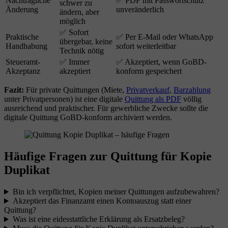
Nachträgliche
✅ PDF mit Passwortschutz
schwer zu
Änderung
unveränderlich
ändern, aber
möglich
✅ Sofort
Praktische
✅ Per E-Mail oder WhatsApp
übergebar, keine
Handhabung
sofort weiterleitbar
Technik nötig
Steueramt-
✅ Immer
✅ Akzeptiert, wenn GoBD-
Akzeptanz
akzeptiert
konform gespeichert
Fazit:
Für private Quittungen (Miete,
Privatverkauf
,
Barzahlung
unter Privatpersonen) ist eine digitale
Quittung als PDF
völlig
ausreichend und praktischer. Für gewerbliche Zwecke sollte die
digitale Quittung GoBD-konform archiviert werden.
Häufige Fragen zur Quittung für Kopie
Duplikat
Bin ich verpflichtet, Kopien meiner Quittungen aufzubewahren?
Akzeptiert das Finanzamt einen Kontoauszug statt einer
Quittung?
Was ist eine eidesstattliche Erklärung als Ersatzbeleg?