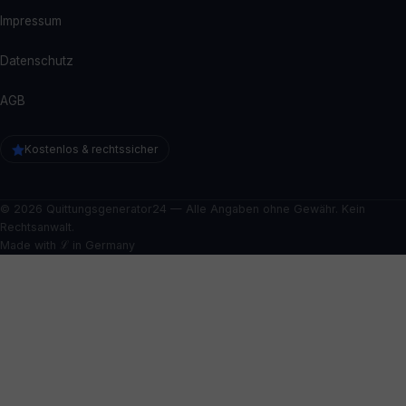
Impressum
Datenschutz
AGB
Kostenlos & rechtssicher
© 2026 Quittungsgenerator24 — Alle Angaben ohne Gewähr. Kein
Rechtsanwalt.
Made with ℒ in Germany