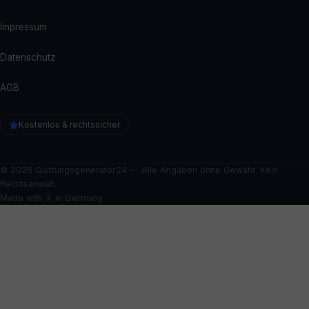
Impressum
Datenschutz
AGB
Kostenlos & rechtssicher
© 2026 Quittungsgenerator24 — Alle Angaben ohne Gewähr. Kein
Rechtsanwalt.
Made with ℒ in Germany