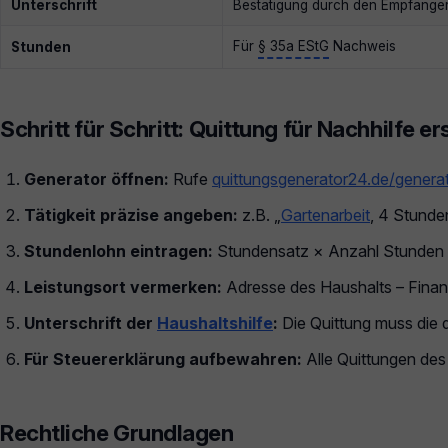
Unterschrift
Bestätigung durch den Empfänge
Für
§ 35a EStG
Nachweis
Stunden
Schritt für Schritt: Quittung für Nachhilfe er
Generator öffnen:
Rufe
quittungsgenerator24.de/genera
Tätigkeit präzise angeben:
z.B. „
Gartenarbeit
, 4 Stunde
Stundenlohn eintragen:
Stundensatz × Anzahl Stunden 
Leistungsort vermerken:
Adresse des Haushalts – Finanz
Unterschrift der
Haushaltshilfe
:
Die Quittung muss die d
Für Steuererklärung aufbewahren:
Alle Quittungen des
Rechtliche Grundlagen