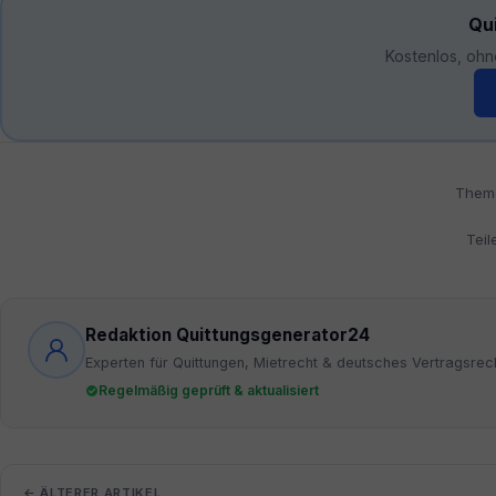
Qui
Kostenlos, ohn
Them
Teil
Redaktion Quittungsgenerator24
Experten für Quittungen, Mietrecht & deutsches Vertragsrec
Regelmäßig geprüft & aktualisiert
← ÄLTERER ARTIKEL