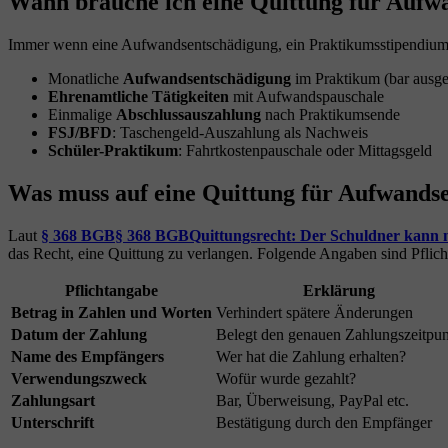
Wann brauche ich eine Quittung für Aufw
Immer wenn eine Aufwandsentschädigung, ein Praktikumsstipendium o
Monatliche
Aufwandsentschädigung
im Praktikum (bar ausge
Ehrenamtliche Tätigkeiten
mit Aufwandspauschale
Einmalige
Abschlussauszahlung
nach Praktikumsende
FSJ/BFD
: Taschengeld-Auszahlung als Nachweis
Schüler-Praktikum
: Fahrtkostenpauschale oder Mittagsgeld
Was muss auf eine Quittung für Aufwands
Laut
§ 368 BGB
§ 368 BGB
Quittungsrecht: Der Schuldner kann n
das Recht, eine Quittung zu verlangen. Folgende Angaben sind Pflich
Pflichtangabe
Erklärung
Betrag in Zahlen und Worten
Verhindert spätere Änderungen
Datum der Zahlung
Belegt den genauen Zahlungszeitpu
Name des Empfängers
Wer hat die Zahlung erhalten?
Verwendungszweck
Wofür wurde gezahlt?
Zahlungsart
Bar, Überweisung, PayPal etc.
Unterschrift
Bestätigung durch den Empfänger