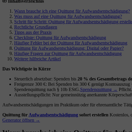
Inhaltsverzeichnis
Wann brauche ich eine Quittung für Aufwandsentschädigung?
Was muss auf eine Quittung für Aufwandsentschädigung?
Schritt für Schritt: Quittung für Aufwandsentschädigung erstell
Rechtliche Grundlagen
Tipps aus der Praxis
Checkliste: Quittung für Aufwandsentschädigung
Häufige Fehler bei der Quittung für Aufwandsentschädigung
Quittung für Aufwandsentschädigung: Digital oder Papier?
Häufige Fragen zur Quittung für Aufwandsentschädigung
Weitere hilfreiche Artikel
Das Wichtigste in Kürze
Steuerlich absetzbar: Spenden bis
20 % des Gesamtbetrags de
Freigrenze 300 €: Bei Spenden bis 300 € genügt Kontoauszug
Spendenquittung nach § 10b EStG.
Spendenquittung →
Pflicht.
Ausstellungspflicht: Nur gemeinnützig anerkannte Körperschaft
Aufwandsentschädigungen im Praktikum oder für ehrenamtliche Tätigke
Quittung für
Aufwandsentschädigung
sofort erstellen
Kostenlos, 
Generator öffnen →