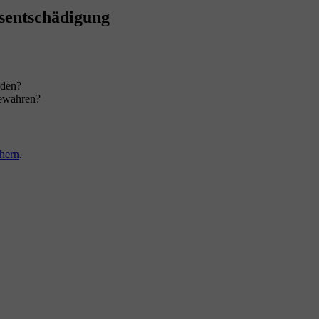
sentschädigung
rden?
bewahren?
hern
.