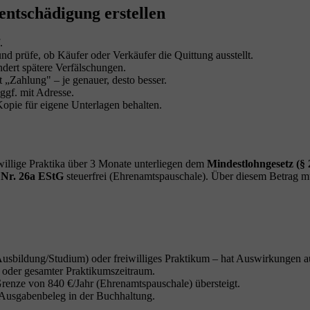
entschädigung erstellen
.
prüfe, ob Käufer oder Verkäufer die Quittung ausstellt.
dert spätere Verfälschungen.
 „Zahlung" – je genauer, desto besser.
ggf. mit Adresse.
opie für eigene Unterlagen behalten.
iwillige Praktika über 3 Monate unterliegen dem
Mindestlohngesetz (§
 Nr. 26a EStG
steuerfrei (Ehrenamtspauschale). Über diesem Betrag m
Ausbildung/Studium) oder freiwilliges Praktikum – hat Auswirkungen a
oder gesamter Praktikumszeitraum.
Grenze von 840 €/Jahr (Ehrenamtspauschale) übersteigt.
Ausgabenbeleg in der Buchhaltung.