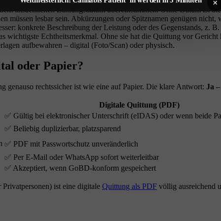
 sowohl in Zahlen als auch in Worten aus (z. B. "250,00 EUR – zweih
×
dem tatsächlichen Zahlungsdatum übereinstimmen. Ohne Datum ist die
en müssen lesbar sein. Abkürzungen oder Spitznamen genügen nicht, 
 Besser: konkrete Beschreibung der Leistung oder des Gegenstands, z
as wichtigste Echtheitsmerkmal. Ohne sie hat die Quittung vor Gericht
lagen aufbewahren – digital (Foto/Scan) oder physisch.
tal oder Papier?
genauso rechtssicher ist wie eine auf Papier. Die klare Antwort:
Ja –
Digitale Quittung (PDF)
✅ Gültig bei elektronischer Unterschrift (eIDAS) oder wenn beide P
✅ Beliebig duplizierbar, platzsparend
h
✅ PDF mit Passwortschutz unveränderlich
✅ Per E-Mail oder WhatsApp sofort weiterleitbar
✅ Akzeptiert, wenn GoBD-konform gespeichert
 Privatpersonen) ist eine digitale
Quittung als PDF
völlig ausreichend u