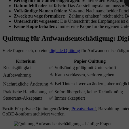
Betrag nur in Zahlen eingetragen:
Schreibe den Betrag immer
Datum fehlt oder ist falsch:
Das Ausstellungsdatum muss mit 
Vollständige Namen fehlen:
Vor- und Nachname beider Partei
Zweck zu vage formuliert:
"Zahlung erhalten" reicht nicht.
Unterschrift vergessen:
Die Unterschrift des Empfängers ist d
Keine Kopie behalten:
Immer eine Kopie für die eigenen Unter
Quittung für Aufwandsentschädigung: Digi
Viele fragen sich, ob eine
digitale Quittung
für Aufwandsentschädigung 
Kriterium
Papier-Quittung
Rechtsgültigkeit
✅ Vollständig gültig mit Unterschrift
⚠️ Kann verblassen, verloren gehen
Aufbewahrung
⚠️ Bei Tinte schwer zu ändern, aber möglic
Nachträgliche Änderung
Praktische Handhabung
✅ Sofort übergebar, keine Technik nötig
Steueramt-Akzeptanz
✅ Immer akzeptiert
Fazit:
Für private Quittungen (Miete,
Privatverkauf
, Barzahlung unter
GoBD-konform archiviert werden.