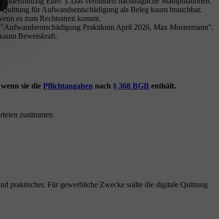
undertfünfzig Euro"). Das verhindert nachträgliche Manipulationen.
 Quittung für Aufwandsentschädigung als Beleg kaum brauchbar.
wenn es zum Rechtsstreit kommt.
. B. "Aufwandsentschädigung Praktikum April 2026, Max Mustermann".
 kaum Beweiskraft.
 wenn sie die
Pflichtangaben
nach
§ 368 BGB
enthält.
arteien zustimmen
nd praktischer. Für gewerbliche Zwecke sollte die digitale Quittung