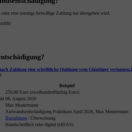
andsentschädigung?
der eine sonstige freiwillige Zahlung bar übergeben wird.
zahlt)
entschädigung?
ach Zahlung eine schriftliche Quittung vom Gläubiger verlangen.
t:
Beispiel
250,00 Euro (zweihundertfünfzig Euro)
nkt
08. August 2026
Max Mustermann
Aufwandsentschädigung Praktikum April 2026, Max Mustermann
Barzahlung
/ Überweisung
Handschriftlich oder digital (eIDAS)