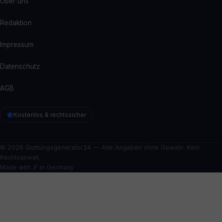
Über uns
Redaktion
Impressum
Datenschutz
AGB
Kostenlos & rechtssicher
© 2026 Quittungsgenerator24 — Alle Angaben ohne Gewähr. Kein
Rechtsanwalt.
Made with ℒ in Germany