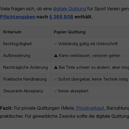
Viele fragen sich, ob eine
digitale Quittung
für Sport Verein gen
Pflichtangaben
nach
§ 368 BGB
enthält.
Kriterium
Papier-Quittung
Rechtsgültigkeit
✅ Vollständig gültig mit Unterschrift
Aufbewahrung
⚠️ Kann verblassen, verloren gehen
Nachträgliche Änderung
⚠️ Bei Tinte schwer zu ändern, aber mög
Praktische Handhabung
✅ Sofort übergebar, keine Technik nötig
Steueramt-Akzeptanz
✅ Immer akzeptiert
Fazit:
Für private Quittungen (Miete,
Privatverkauf
, Barzahlung
praktischer. Für gewerbliche Zwecke sollte die digitale Quitt