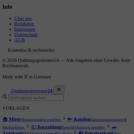
Info
Über uns
Redaktion
Impressum
Datenschutz
AGB
Kostenlos & rechtssicher
© 2026 Quittungsgenerator24 — Alle Angaben ohne Gewähr. Kein
Rechtsanwalt.
Made with ℒ in Germany
Quittungsgenerator
24
VORLAGEN
🏠
Miete
🔑
Kaution
Mietquittungen erstellen
Kautionsquittungen &
💶
Barzahlung
🚗
Rückzahlung
Bargeld-Quittung erstellen
Autokauf
🛍
Privatverkauf
KFZ-Quittung beim Privatkauf
eBay,