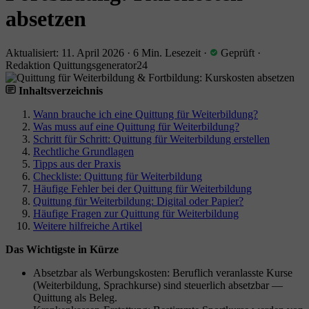
absetzen
Aktualisiert: 11. April 2026
·
6 Min. Lesezeit
·
Geprüft
·
Redaktion Quittungsgenerator24
Inhaltsverzeichnis
Wann brauche ich eine Quittung für Weiterbildung?
Was muss auf eine Quittung für Weiterbildung?
Schritt für Schritt: Quittung für Weiterbildung erstellen
Rechtliche Grundlagen
Tipps aus der Praxis
Checkliste: Quittung für Weiterbildung
Häufige Fehler bei der Quittung für Weiterbildung
Quittung für Weiterbildung: Digital oder Papier?
Häufige Fragen zur Quittung für Weiterbildung
Weitere hilfreiche Artikel
Das Wichtigste in Kürze
Absetzbar als Werbungskosten: Beruflich veranlasste Kurse
(Weiterbildung, Sprachkurse) sind steuerlich absetzbar —
Quittung als Beleg.