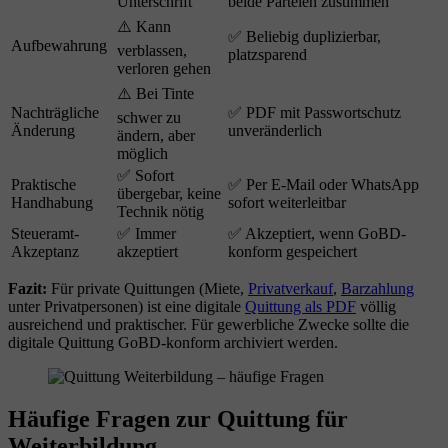
Unterschrift
beide Parteien zustimmen
⚠️ Kann
✅ Beliebig duplizierbar,
Aufbewahrung
verblassen,
platzsparend
verloren gehen
⚠️ Bei Tinte
Nachträgliche
✅ PDF mit Passwortschutz
schwer zu
Änderung
unveränderlich
ändern, aber
möglich
✅ Sofort
Praktische
✅ Per E-Mail oder WhatsApp
übergebar, keine
Handhabung
sofort weiterleitbar
Technik nötig
Steueramt-
✅ Immer
✅ Akzeptiert, wenn GoBD-
Akzeptanz
akzeptiert
konform gespeichert
Fazit:
Für private Quittungen (Miete,
Privatverkauf
,
Barzahlung
unter Privatpersonen) ist eine digitale
Quittung als PDF
völlig
ausreichend und praktischer. Für gewerbliche Zwecke sollte die
digitale Quittung GoBD-konform archiviert werden.
Häufige Fragen zur Quittung für
Weiterbildung