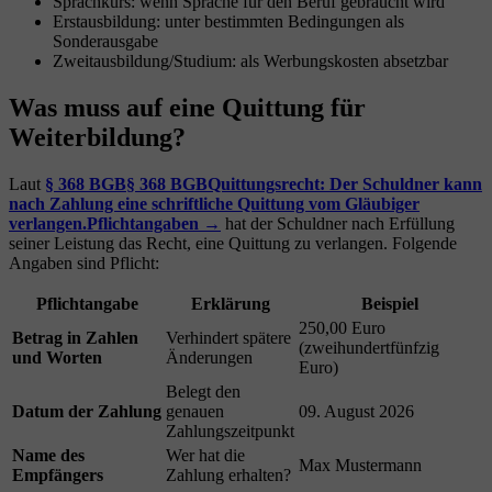
Sprachkurs: wenn Sprache für den Beruf gebraucht wird
Erstausbildung: unter bestimmten Bedingungen als
Sonderausgabe
Zweitausbildung/Studium: als Werbungskosten absetzbar
Was muss auf eine Quittung für
Weiterbildung?
Laut
§ 368 BGB
§ 368 BGB
Quittungsrecht: Der Schuldner kann
nach Zahlung eine schriftliche Quittung vom Gläubiger
verlangen.
Pflichtangaben →
hat der Schuldner nach Erfüllung
seiner Leistung das Recht, eine Quittung zu verlangen. Folgende
Angaben sind Pflicht:
Pflichtangabe
Erklärung
Beispiel
250,00 Euro
Betrag in Zahlen
Verhindert spätere
(zweihundertfünfzig
und Worten
Änderungen
Euro)
Belegt den
Datum der Zahlung
genauen
09. August 2026
Zahlungszeitpunkt
Name des
Wer hat die
Max Mustermann
Empfängers
Zahlung erhalten?