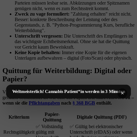
Parteien müssen lesbar sein. Abkürzungen oder Spitznamen
genügen nicht, wenn es zum Rechtsstreit kommt.
Zweck zu vage formuliert:
"Zahlung erhalten" reicht nicht.
Besser: konkrete Beschreibung der Leistung oder des
Gegenstands, z. B. "Python-Programmierung Kurs, berufliche
Weiterbildung".
Unterschrift vergessen:
Die Unterschrift des Empfängers ist
das wichtigste Echtheitsmerkmal. Ohne sie hat die Quittung
vor Gericht kaum Beweiskraft.
Keine Kopie behalten:
Immer eine Kopie für die eigenen
Unterlagen aufbewahren – digital (Foto/Scan) oder physisch.
Quittung für Weiterbildung: Digital oder
Papier?
Weltmeisterlich! Cannabis Patient*in werden in 3 Minuten
Viele fragen sich, ob eine
digitale Quittung
für Weiterbildung
×
genauso rechtssicher ist wie eine auf Papier. Die klare Antwort:
Ja –
wenn sie die
Pflichtangaben
nach
§ 368 BGB
enthält.
Papier-
Kriterium
Digitale Quittung (PDF)
Quittung
✅ Vollständig
✅ Gültig bei elektronischer
Rechtsgültigkeit
gültig mit
Unterschrift (eIDAS) oder wenn