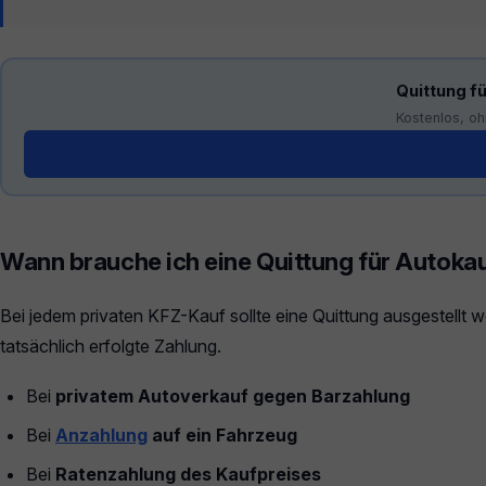
Quittung f
Kostenlos, oh
Generator öffnen →
Wann brauche ich eine Quittung für Autoka
Bei jedem privaten KFZ-Kauf sollte eine Quittung ausgestellt 
tatsächlich erfolgte Zahlung.
Bei
privatem Autoverkauf gegen Barzahlung
Bei
Anzahlung
auf ein Fahrzeug
Bei
Ratenzahlung des Kaufpreises