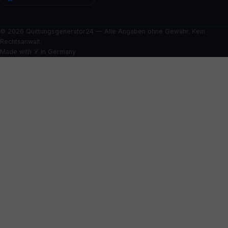
© 2026 Quittungsgenerator24 — Alle Angaben ohne Gewähr. Kein
Rechtsanwalt.
Made with ℒ in Germany