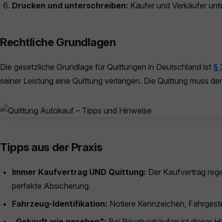
Drucken und unterschreiben:
Käufer und Verkäufer unte
Rechtliche Grundlagen
Die gesetzliche Grundlage für Quittungen in Deutschland ist
§
seiner Leistung eine Quittung verlangen. Die Quittung muss d
Tipps aus der Praxis
Immer Kaufvertrag UND Quittung:
Der Kaufvertrag rege
perfekte Absicherung.
Fahrzeug-Identifikation:
Notiere Kennzeichen, Fahrgeste
„Gekauft wie gesehen":
Bei Privatverkäufen ist dieser H