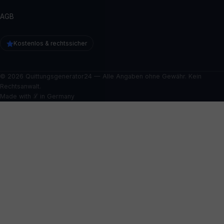
AGB
Kostenlos & rechtssicher
© 2026 Quittungsgenerator24 — Alle Angaben ohne Gewähr. Kein
Rechtsanwalt.
Made with ℒ in Germany