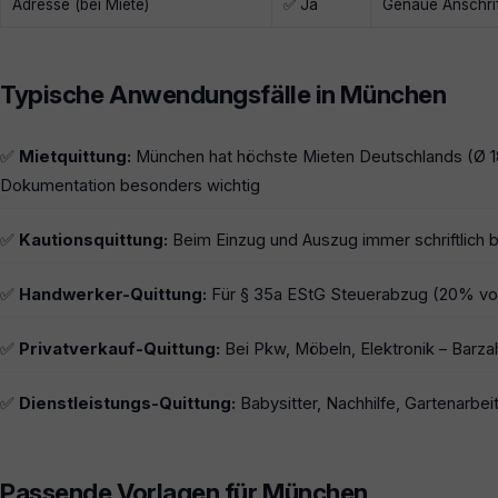
Adresse (bei Miete)
✅ Ja
Genaue Anschrif
Typische Anwendungsfälle in München
✅
Mietquittung:
München hat höchste Mieten Deutschlands (Ø 1
Dokumentation besonders wichtig
✅
Kautionsquittung:
Beim Einzug und Auszug immer schriftlich b
✅
Handwerker-Quittung:
Für § 35a EStG Steuerabzug (20% von
✅
Privatverkauf-Quittung:
Bei Pkw, Möbeln, Elektronik – Barza
✅
Dienstleistungs-Quittung:
Babysitter, Nachhilfe, Gartenarbeit
Passende Vorlagen für München