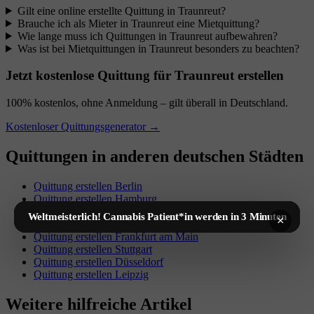
Gilt eine online erstellte Quittung in Traunreut?
Brauche ich als Mieter in Traunreut eine Mietquittung?
Wie lange muss ich Quittungen in Traunreut aufbewahren?
Was ist bei Mietquittungen in Traunreut besonders zu beachten?
Jetzt kostenlose Quittung für Traunreut erstellen
100% kostenlos, ohne Anmeldung – gilt überall in Deutschland.
Kostenloser Quittungsgenerator →
Quittungen in anderen deutschen Städten
Quittung erstellen Berlin
Quittung erstellen Hamburg
Quittung erstellen München
Weltmeisterlich! Cannabis Patient*in werden in 3 Minuten
×
Quittung erstellen Köln
Quittung erstellen Frankfurt am Main
Quittung erstellen Stuttgart
Quittung erstellen Düsseldorf
Quittung erstellen Leipzig
Weitere hilfreiche Artikel