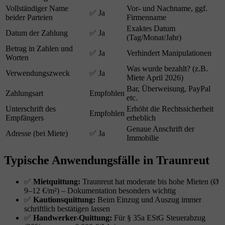
Vollständiger Name
Vor- und Nachname, ggf.
✅ Ja
beider Parteien
Firmenname
Exaktes Datum
Datum der Zahlung
✅ Ja
(Tag/Monat/Jahr)
Betrag in Zahlen und
✅ Ja
Verhindert Manipulationen
Worten
Was wurde bezahlt? (z.B.
Verwendungszweck
✅ Ja
Miete April 2026)
Bar, Überweisung, PayPal
Zahlungsart
Empfohlen
etc.
Unterschrift des
Erhöht die Rechtssicherheit
Empfohlen
Empfängers
erheblich
Genaue Anschrift der
Adresse (bei Miete)
✅ Ja
Immobilie
Typische Anwendungsfälle in Traunreut
✅
Mietquittung:
Traunreut hat moderate bis hohe Mieten (Ø
9–12 €/m²) – Dokumentation besonders wichtig
✅
Kautionsquittung:
Beim Einzug und Auszug immer
schriftlich bestätigen lassen
✅
Handwerker-Quittung:
Für § 35a EStG Steuerabzug