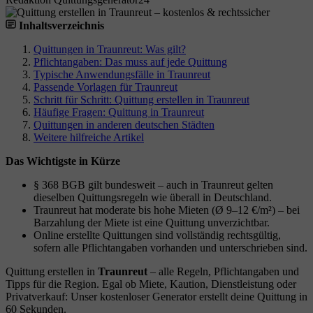
Inhaltsverzeichnis
Quittungen in Traunreut: Was gilt?
Pflichtangaben: Das muss auf jede Quittung
Typische Anwendungsfälle in Traunreut
Passende Vorlagen für Traunreut
Schritt für Schritt: Quittung erstellen in Traunreut
Häufige Fragen: Quittung in Traunreut
Quittungen in anderen deutschen Städten
Weitere hilfreiche Artikel
Das Wichtigste in Kürze
§ 368 BGB gilt bundesweit – auch in Traunreut gelten
dieselben Quittungsregeln wie überall in Deutschland.
Traunreut hat moderate bis hohe Mieten (Ø 9–12 €/m²) – bei
Barzahlung der Miete ist eine Quittung unverzichtbar.
Online erstellte Quittungen sind vollständig rechtsgültig,
sofern alle Pflichtangaben vorhanden und unterschrieben sind.
Quittung erstellen in
Traunreut
– alle Regeln, Pflichtangaben und
Tipps für die Region. Egal ob Miete, Kaution, Dienstleistung oder
Privatverkauf: Unser kostenloser Generator erstellt deine Quittung in
60 Sekunden.