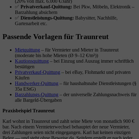
(20% von max. 6.000 €/Jahr)
✅
Privatverkauf-Quittung:
Bei Pkw, Möbeln, Elektronik –
Barzahlung absichern
✅
Dienstleistungs-Quittung:
Babysitter, Nachhilfe,
Gartenarbeit etc.
Passende Vorlagen für Traunreut
Mietquittung
– für Vermieter und Mieter in Traunreut
(moderate bis hohe Mieten (Ø 9–12 €/m²))
Kautionsquittung
– bei Einzug und Auszug immer schriftlich
bestätigen
Privatverkauf-Quittung
– bei eBay, Flohmarkt und privaten
Käufen
Handwerker-Quittung
– für haushaltsnahe Dienstleistungen (§
35a EStG)
Barzahlungs-Quittung
– der universelle Zahlungsnachweis für
alle Bargeld-Übergaben
Praxisbeispiel Traunreut
Karl wohnt in Traunreut und zahlt seine Miete von monatlich 900 €
bar. Nach einem Vermieterwechsel behauptet der neue Vermieter,
drei Zahlungen seien nicht eingegangen. Karl hat keinen einzigen
Beleg — und steht ohne Beweise da. Seitdem erstellt er nach jeder