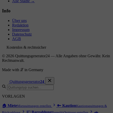
Alle Städte →
Info
Über uns
Redaktion
Impressum
Datenschutz
AGB
Kostenlos & rechtssicher
© 2026 Quittungsgenerator24 — Alle Angaben ohne Gewähr. Kein
Rechtsanwalt.
Made with ℒ in Germany
Quittungsgenerator
24
VORLAGEN
🏠
Miete
🔑
Kaution
Mietquittungen erstellen
Kautionsquittungen &
💶
Barzahlung
🚗
Rückzahlung
Bargeld-Quittung erstellen