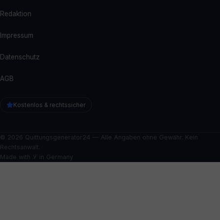
Redaktion
Impressum
Datenschutz
AGB
Kostenlos & rechtssicher
© 2026 Quittungsgenerator24 — Alle Angaben ohne Gewähr. Kein
Rechtsanwalt.
Made with ℒ in Germany