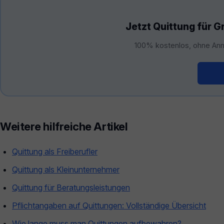
Jetzt Quittung für G
100% kostenlos, ohne Anm
Kos
Weitere hilfreiche Artikel
Quittung als Freiberufler
Quittung als Kleinunternehmer
Quittung für Beratungsleistungen
Pflichtangaben auf Quittungen: Vollständige Übersicht
Wie lange muss man Quittungen aufbewahren?