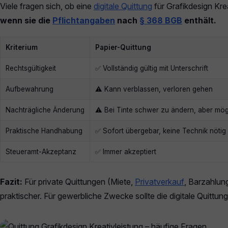
Viele fragen sich, ob eine
digitale Quittung
für Grafikdesign Krea
wenn sie die
Pflichtangaben
nach
§ 368 BGB
enthält.
Kriterium
Papier-Quittung
Rechtsgültigkeit
✅ Vollständig gültig mit Unterschrift
Aufbewahrung
⚠️ Kann verblassen, verloren gehen
Nachträgliche Änderung
⚠️ Bei Tinte schwer zu ändern, aber mög
Praktische Handhabung
✅ Sofort übergebar, keine Technik nötig
Steueramt-Akzeptanz
✅ Immer akzeptiert
Fazit:
Für private Quittungen (Miete,
Privatverkauf
, Barzahlung
praktischer. Für gewerbliche Zwecke sollte die digitale Quitt