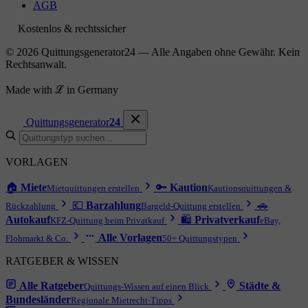
AGB
Kostenlos & rechtssicher
© 2026 Quittungsgenerator24 — Alle Angaben ohne Gewähr. Kein
Rechtsanwalt.
Made with ℒ in Germany
Quittungsgenerator
24
VORLAGEN
🏠
Miete
🔑
Kaution
Mietquittungen erstellen
Kautionsquittungen &
💶
Barzahlung
🚗
Rückzahlung
Bargeld-Quittung erstellen
Autokauf
🛍
Privatverkauf
KFZ-Quittung beim Privatkauf
eBay,
Alle Vorlagen
Flohmarkt & Co.
50+ Quittungstypen
RATGEBER & WISSEN
Alle Ratgeber
Städte &
Quittungs-Wissen auf einen Blick
Bundesländer
Regionale Mietrecht-Tipps