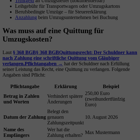
Trinkgeld
an Umzugshelfer (dokumentierbar)
Leihgebühr für Transportwagen oder Umzugskartons
Berufsbedingte Umzüge – für Steuererklärung
Anzahlung
beim Umzugsunternehmen bei Buchung
Was muss auf eine Quittung für
Umzugskosten?
Laut
§ 368 BGB
§ 368 BGB
Quittungsrecht: Der Schuldner kann
nach Zahlung eine schriftliche Quittung vom Gläubiger
verlangen.
Pflichtangaben →
hat der Schuldner nach Erfüllung
seiner Leistung das Recht, eine Quittung zu verlangen. Folgende
Angaben sind Pflicht:
Pflichtangabe
Erklärung
Beispiel
250,00 Euro
Betrag in Zahlen
Verhindert spätere
(zweihundertfünfzig
und Worten
Änderungen
Euro)
Belegt den
Datum der Zahlung
genauen
10. August 2026
Zahlungszeitpunkt
Name des
Wer hat die
Max Mustermann
Empfängers
Zahlung erhalten?