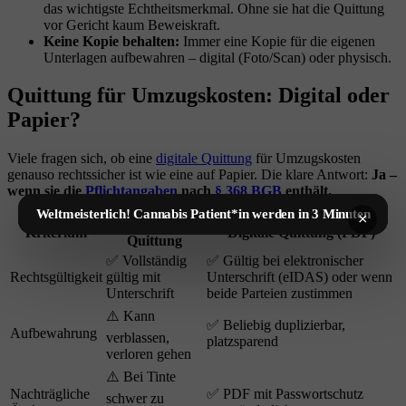
das wichtigste Echtheitsmerkmal. Ohne sie hat die Quittung
vor Gericht kaum Beweiskraft.
Keine Kopie behalten:
Immer eine Kopie für die eigenen
Unterlagen aufbewahren – digital (Foto/Scan) oder physisch.
Quittung für Umzugskosten: Digital oder
Papier?
Viele fragen sich, ob eine
digitale Quittung
für Umzugskosten
genauso rechtssicher ist wie eine auf Papier. Die klare Antwort:
Ja –
wenn sie die
Pflichtangaben
nach
§ 368 BGB
enthält.
Weltmeisterlich! Cannabis Patient*in werden in 3 Minuten
×
Papier-
Kriterium
Digitale Quittung (PDF)
Quittung
✅ Vollständig
✅ Gültig bei elektronischer
Rechtsgültigkeit
gültig mit
Unterschrift (eIDAS) oder wenn
Unterschrift
beide Parteien zustimmen
⚠️ Kann
✅ Beliebig duplizierbar,
Aufbewahrung
verblassen,
platzsparend
verloren gehen
⚠️ Bei Tinte
Nachträgliche
✅ PDF mit Passwortschutz
schwer zu