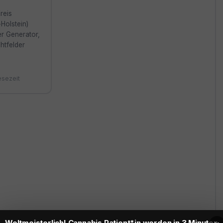
reis
Holstein)
er Generator,
chtfelder
esezeit
Weltmeisterlich! Cannabis Patient*in werden in 3 Minuten