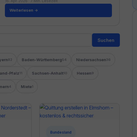
16. Apr. 2026
·
7 Min. Lesezeit
Weiterlesen →
Suchen
yern
Baden-Württemberg
Niedersachsen
82
54
36
land-Pfalz
Sachsen-Anhalt
Hessen
11
10
9
mern
Miete
4
1
Bundesland