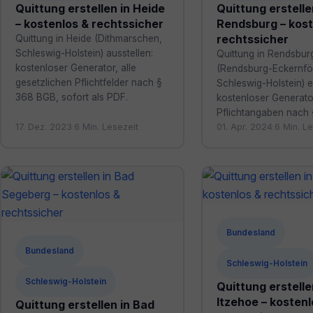
Quittung erstellen in Heide
Quittung erstelle
– kostenlos & rechtssicher
Rendsburg – kost
rechtssicher
Quittung in Heide (Dithmarschen,
Schleswig-Holstein) ausstellen:
Quittung in Rendsbur
kostenloser Generator, alle
(Rendsburg-Eckernfö
gesetzlichen Pflichtfelder nach §
Schleswig-Holstein) er
368 BGB, sofort als PDF.
kostenloser Generator
Pflichtangaben nach
17. Dez. 2023
·
6 Min. Lesezeit
01. Apr. 2024
·
6 Min. Le
Bundesland
Bundesland
Schleswig-Holstein
Schleswig-Holstein
Quittung erstelle
Itzehoe – kostenl
Quittung erstellen in Bad