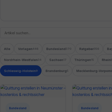
Alle
Vorlagen
Bundesland
Ratgeber
Ba
446
370
356
Nordrhein-Westfalen
Sachsen
Thüringen
Rhein
34
17
15
Schleswig-Holstein
Brandenburg
Mecklenburg-Vorpom
9
5
Bundesland
Bundesland