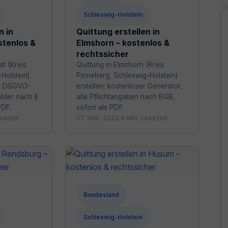
Schleswig-Holstein
n in
Quittung erstellen in
stenlos &
Elmshorn – kostenlos &
rechtssicher
dt (Kreis
Quittung in Elmshorn (Kreis
Holstein)
Pinneberg, Schleswig-Holstein)
ei, DSGVO-
erstellen: kostenloser Generator,
elder nach §
alle Pflichtangaben nach BGB,
PDF.
sofort als PDF.
sezeit
07. Sep. 2023
·
6 Min. Lesezeit
Bundesland
Schleswig-Holstein