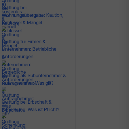
Quittung bei
Wohnungsübergabe: Kaution,
Schlüssel & Mängel
Quittung für Firmen &
Unternehmen: Betriebliche
Anforderungen
Quittung als Subunternehmer &
Auftragnehmer: Was gilt?
Quittung bei Erbschaft &
Schenkung: Was ist Pflicht?
Quittung für