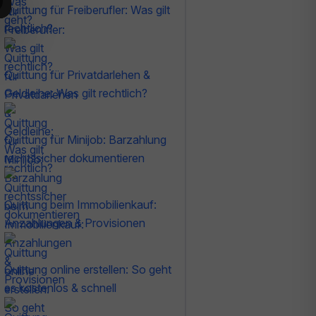
Quittung für Freiberufler: Was gilt
rechtlich?
Quittung für Privatdarlehen &
Geldleihe: Was gilt rechtlich?
Quittung für Minijob: Barzahlung
rechtssicher dokumentieren
Quittung beim Immobilienkauf:
Anzahlungen & Provisionen
Quittung online erstellen: So geht
es kostenlos & schnell