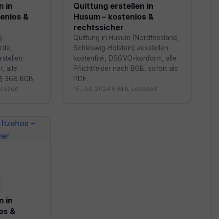
n in
Quittung erstellen in
enlos &
Husum – kostenlos &
rechtssicher
g
Quittung in Husum (Nordfriesland,
rde,
Schleswig-Holstein) ausstellen:
stellen:
kostenfrei, DSGVO-konform, alle
, alle
Pflichtfelder nach BGB, sofort als
 § 368 BGB.
PDF.
sezeit
15. Juli 2024
·
6 Min. Lesezeit
n in
os &