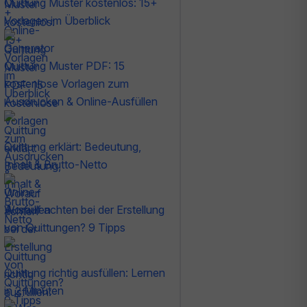
Quittung Muster kostenlos: 15+
Vorlagen im Überblick
Quittung Muster PDF: 15
kostenlose Vorlagen zum
Ausdrucken & Online-Ausfüllen
Quittung erklärt: Bedeutung,
Inhalt & Brutto-Netto
Worauf achten bei der Erstellung
von Quittungen? 9 Tipps
Quittung richtig ausfüllen: Lernen
in 2 Minuten