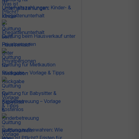
Unterhaltszahlungen: Kinder- &
Ehegattenunterhalt
Quittung beim Hausverkauf unter
Privatpersonen
Quittung für Mietkaution
Rückgabe – Vorlage & Tipps
Quittung für Babysitter &
Kinderbetreuung – Vorlage
kostenlos
Quittung aufbewahren: Wie
lange ist Pflicht? Fristen für