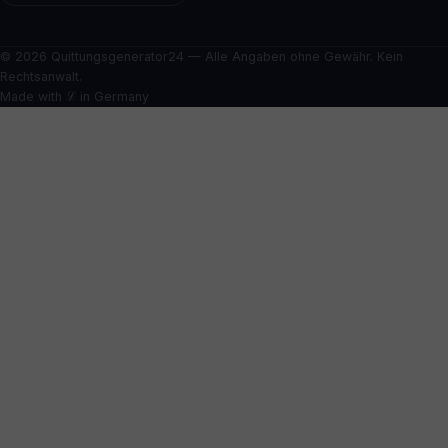
© 2026 Quittungsgenerator24 — Alle Angaben ohne Gewähr. Kein
Rechtsanwalt.
Made with ℒ in Germany