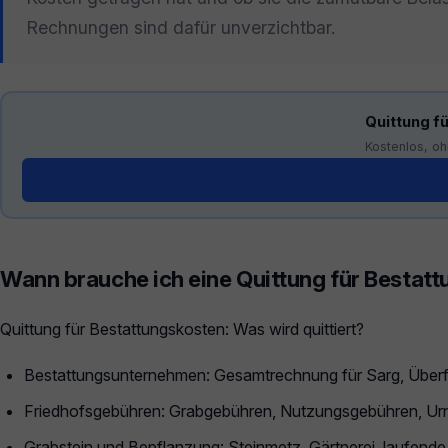
Rechnungen sind dafür unverzichtbar.
Quittung fü
Kostenlos, oh
Generator öffnen →
Wann brauche ich eine Quittung für Bestatt
Quittung für Bestattungskosten: Was wird quittiert?
Bestattungsunternehmen: Gesamtrechnung für Sarg, Überfü
Friedhofsgebühren: Grabgebühren, Nutzungsgebühren, Ur
Grabstein und Bepflanzung: Steinmetz, Gärtnerei, laufend