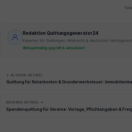
Teil
Redaktion Quittungsgenerator24
Experten für Quittungen, Mietrecht & deutsches Vertragsrec
Regelmäßig geprüft & aktualisiert
← ÄLTERER ARTIKEL
Quittung für Notarkosten & Grunderwerbsteuer: Immobilienk
NEUERER ARTIKEL →
Spendenquittung für Vereine: Vorlage, Pflichtangaben & Fre