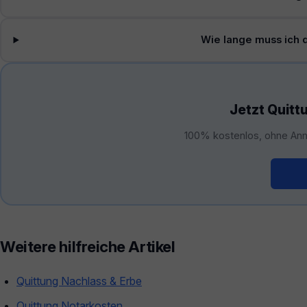
Wie lange muss ich 
Jetzt Quitt
100% kostenlos, ohne Anm
Kos
Weitere hilfreiche Artikel
Quittung Nachlass & Erbe
Quittung Notarkosten