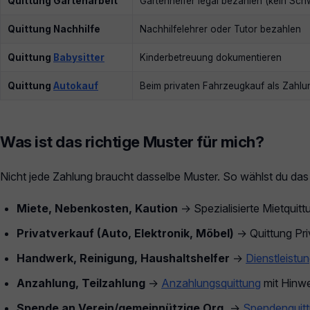
Quittung Gartenarbeit
Gartenhelfer legal bezahlen (kein Schw
Quittung Nachhilfe
Nachhilfelehrer oder Tutor bezahlen
Quittung
Babysitter
Kinderbetreuung dokumentieren
Quittung
Autokauf
Beim privaten Fahrzeugkauf als Zahl
Was ist das richtige Muster für mich?
Nicht jede Zahlung braucht dasselbe Muster. So wählst du da
Miete, Nebenkosten, Kaution
→ Spezialisierte Mietquit
Privatverkauf (Auto, Elektronik, Möbel)
→ Quittung Pri
Handwerk, Reinigung, Haushaltshelfer
→
Dienstleistu
Anzahlung, Teilzahlung
→
Anzahlungsquittung
mit Hinwe
Spende an Verein/gemeinnützige Org.
→
Spendenquit