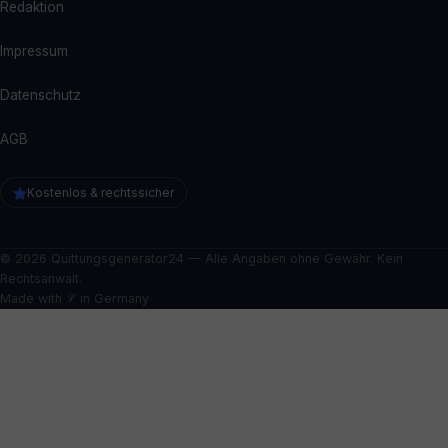
Redaktion
Impressum
Datenschutz
AGB
Kostenlos & rechtssicher
© 2026 Quittungsgenerator24 — Alle Angaben ohne Gewähr. Kein
Rechtsanwalt.
Made with ℒ in Germany