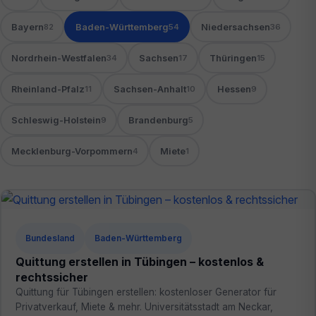
Bayern
Baden-Württemberg
Niedersachsen
82
54
36
Nordrhein-Westfalen
Sachsen
Thüringen
34
17
15
Rheinland-Pfalz
Sachsen-Anhalt
Hessen
11
10
9
Schleswig-Holstein
Brandenburg
9
5
Mecklenburg-Vorpommern
Miete
4
1
Bundesland
Baden-Württemberg
Quittung erstellen in Tübingen – kostenlos &
rechtssicher
Quittung für Tübingen erstellen: kostenloser Generator für
Privatverkauf, Miete & mehr. Universitätsstadt am Neckar,